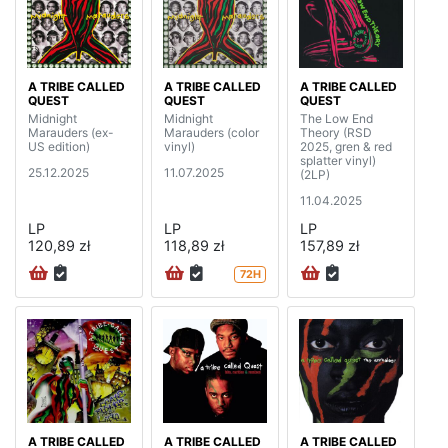
A TRIBE CALLED
A TRIBE CALLED
A TRIBE CALLED
QUEST
QUEST
QUEST
Midnight
Midnight
The Low End
Marauders (ex-
Marauders (color
Theory (RSD
US edition)
vinyl)
2025, gren & red
splatter vinyl)
25.12.2025
11.07.2025
(2LP)
11.04.2025
LP
LP
LP
120,89 zł
118,89 zł
157,89 zł
72H
A TRIBE CALLED
A TRIBE CALLED
A TRIBE CALLED