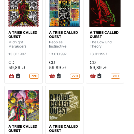
A TRIBE CALLED
A TRIBE CALLED
A TRIBE CALLED
QUEST
QUEST
QUEST
Midnight
Peoples
The Low End
Marauders
Instinctive
Theory
13.01.1997
13.01.1997
13.01.1997
CD
CD
CD
59,89 zł
59,89 zł
59,89 zł
72H
72H
72H
A TRIBE CALLED
A TRIBE CALLED
QUEST
QUEST