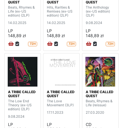
QUEST
QUEST
QUEST
Beats, Rhymes &
Hits, Rarities &
The Anthology
Life (ex-US
Remixes (ex-US
(ex-US edition)
edition) (2LP)
edition) (2LP)
(2LP)
14.02.2025
14.02.2025
9.08.2024
LP
LP
LP
148,89 zł
148,89 zł
148,89 zł
72H
72H
72H
A TRIBE CALLED
A TRIBE CALLED
A TRIBE CALLED
QUEST
QUEST
QUEST
The Low End
The Love
Beats, Rhymes &
Theory (ex-US
Movement (3LP)
Life (reissue)
edition) (2LP)
17.11.2023
27.03.2020
9.08.2024
LP
LP
CD