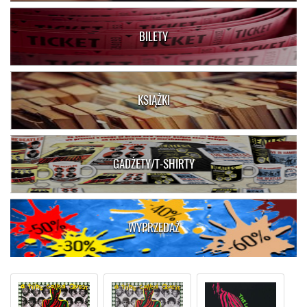
BILETY
KSIĄŻKI
GADŻETY/T-SHIRTY
WYPRZEDAŻ