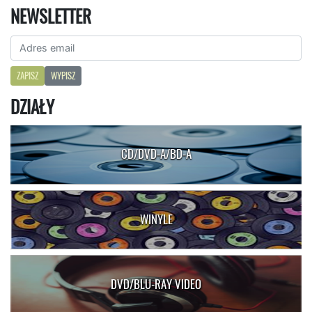
NEWSLETTER
ZAPISZ
WYPISZ
DZIAŁY
CD/DVD-A/BD-A
WINYLE
DVD/BLU-RAY VIDEO