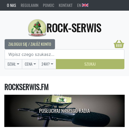
O NAS
REGULAMIN
POMOC
KONTAKT
EN
ROCK-SERWIS
ZALOGUJ SIĘ / ZAŁÓŻ KONTO
DZIAŁ
CENA
24H?
SZUKAJ
ROCKSERWIS.FM
POSŁUCHAJ NASZEGO RADIA