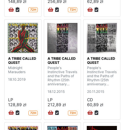
148,89 zł
256,89 zł
62,89 zł
72H
72H
A TRIBE CALLED
A TRIBE CALLED
A TRIBE CALLED
QUEST
QUEST
QUEST
Midnight
People's
People's
Marauders
Instinctive Travels
Instinctive Travels
and the Paths of
and the Paths of
18.10.2019
Rhythm (25th
Rhythm (25th
anniversary
anniversary
edition) (2LP)
edition)
18.12.2015
20.11.2015
LP
LP
CD
128,89 zł
212,89 zł
60,89 zł
72H
72H