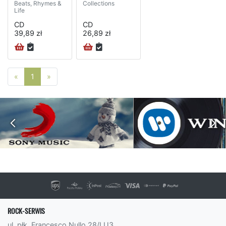
Beats, Rhymes &
Collections
Life
CD
CD
39,89 zł
26,89 zł
Poprzednia strona
Następna strona
«
1
»
ROCK-SERWIS
ul. płk. Francesco Nullo 28/LU3