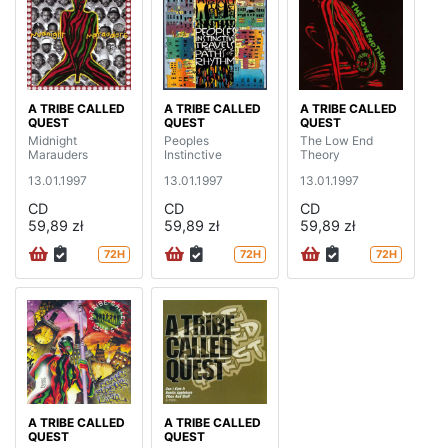
A TRIBE CALLED
A TRIBE CALLED
A TRIBE CALLED
QUEST
QUEST
QUEST
Midnight
Peoples
The Low End
Marauders
Instinctive
Theory
13.01.1997
13.01.1997
13.01.1997
CD
CD
CD
59,89 zł
59,89 zł
59,89 zł
72H
72H
72H
A TRIBE CALLED
A TRIBE CALLED
QUEST
QUEST