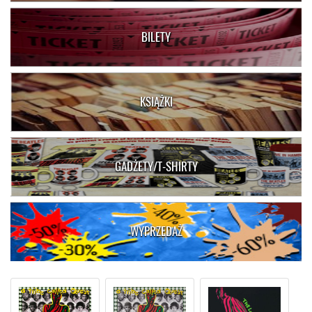
BILETY
KSIĄŻKI
GADŻETY/T-SHIRTY
WYPRZEDAŻ