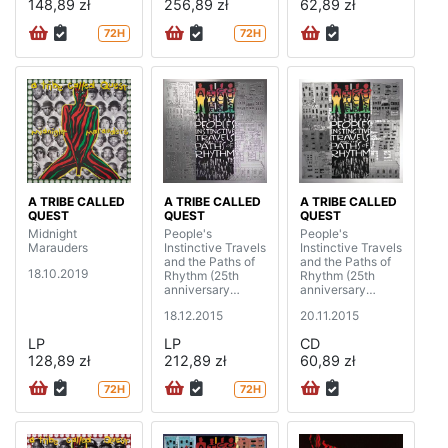
148,89 zł
256,89 zł
62,89 zł
72H
72H
A TRIBE CALLED
A TRIBE CALLED
A TRIBE CALLED
QUEST
QUEST
QUEST
Midnight
People's
People's
Marauders
Instinctive Travels
Instinctive Travels
and the Paths of
and the Paths of
18.10.2019
Rhythm (25th
Rhythm (25th
anniversary
anniversary
edition) (2LP)
edition)
18.12.2015
20.11.2015
LP
LP
CD
128,89 zł
212,89 zł
60,89 zł
72H
72H