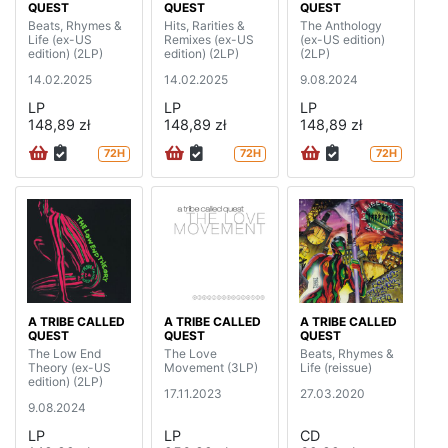
QUEST
QUEST
QUEST
Beats, Rhymes &
Hits, Rarities &
The Anthology
Life (ex-US
Remixes (ex-US
(ex-US edition)
edition) (2LP)
edition) (2LP)
(2LP)
14.02.2025
14.02.2025
9.08.2024
LP
LP
LP
148,89 zł
148,89 zł
148,89 zł
72H
72H
72H
A TRIBE CALLED
A TRIBE CALLED
A TRIBE CALLED
QUEST
QUEST
QUEST
The Low End
The Love
Beats, Rhymes &
Theory (ex-US
Movement (3LP)
Life (reissue)
edition) (2LP)
17.11.2023
27.03.2020
9.08.2024
LP
LP
CD