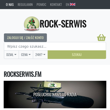
O NAS
REGULAMIN
POMOC
KONTAKT
EN
ROCK-SERWIS
ZALOGUJ SIĘ / ZAŁÓŻ KONTO
DZIAŁ
CENA
24H?
SZUKAJ
ROCKSERWIS.FM
POSŁUCHAJ NASZEGO RADIA