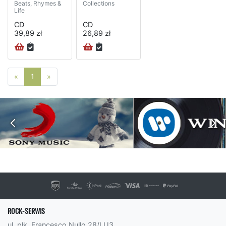
Beats, Rhymes &
Collections
Life
CD
CD
39,89 zł
26,89 zł
Poprzednia strona
Następna strona
«
1
»
ROCK-SERWIS
ul. płk. Francesco Nullo 28/LU3