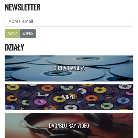
NEWSLETTER
ZAPISZ
WYPISZ
DZIAŁY
CD/DVD-A/BD-A
WINYLE
DVD/BLU-RAY VIDEO