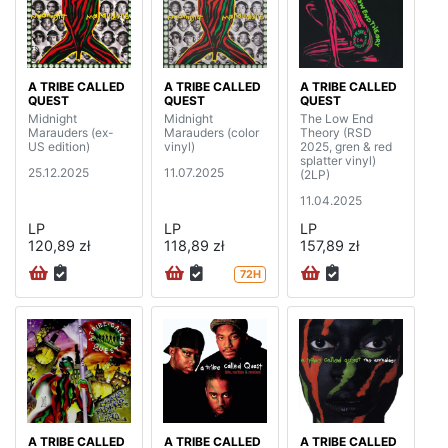
A TRIBE CALLED
A TRIBE CALLED
A TRIBE CALLED
QUEST
QUEST
QUEST
Midnight
Midnight
The Low End
Marauders (ex-
Marauders (color
Theory (RSD
US edition)
vinyl)
2025, gren & red
splatter vinyl)
25.12.2025
11.07.2025
(2LP)
11.04.2025
LP
LP
LP
120,89 zł
118,89 zł
157,89 zł
72H
A TRIBE CALLED
A TRIBE CALLED
A TRIBE CALLED