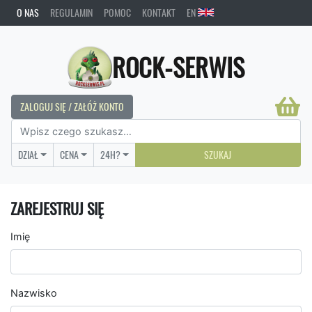
O NAS
REGULAMIN
POMOC
KONTAKT
EN
ROCK-SERWIS
ZALOGUJ SIĘ / ZAŁÓŻ KONTO
DZIAŁ
CENA
24H?
SZUKAJ
ZAREJESTRUJ SIĘ
Imię
Nazwisko