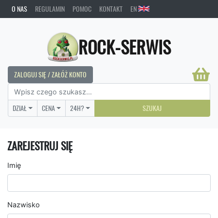
O NAS
REGULAMIN
POMOC
KONTAKT
EN
ROCK-SERWIS
ZALOGUJ SIĘ / ZAŁÓŻ KONTO
DZIAŁ
CENA
24H?
SZUKAJ
ZAREJESTRUJ SIĘ
Imię
Nazwisko