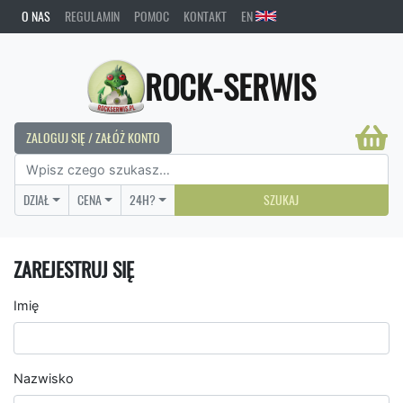
O NAS
REGULAMIN
POMOC
KONTAKT
EN
ROCK-SERWIS
ZALOGUJ SIĘ / ZAŁÓŻ KONTO
DZIAŁ
CENA
24H?
SZUKAJ
ZAREJESTRUJ SIĘ
Imię
Nazwisko