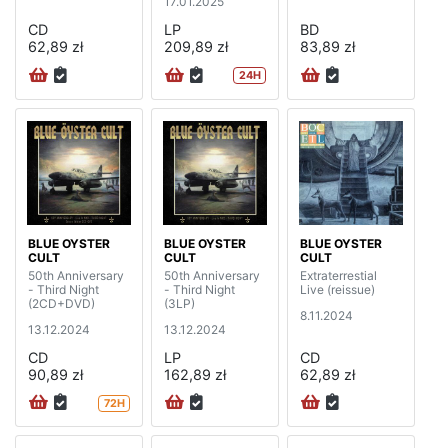
17.01.2025
CD
LP
BD
62,89 zł
209,89 zł
83,89 zł
24H
BLUE OYSTER
BLUE OYSTER
BLUE OYSTER
CULT
CULT
CULT
50th Anniversary
50th Anniversary
Extraterrestial
- Third Night
- Third Night
Live (reissue)
(2CD+DVD)
(3LP)
8.11.2024
13.12.2024
13.12.2024
CD
LP
CD
90,89 zł
162,89 zł
62,89 zł
72H