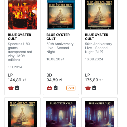
BLUE OYSTER
BLUE OYSTER
BLUE OYSTER
CULT
CULT
CULT
Spectres (180
50th Anniversary
50th Anniversary
grams,
Live - Second
Live - Second
transparent red
Night
Night (3LP)
vinyl, MOV
16.08.2024
16.08.2024
edition)
1.11.2024
LP
BD
LP
144,89 zł
94,89 zł
175,89 zł
72H