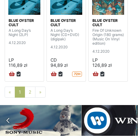
BLUE OYSTER
BLUE OYSTER
BLUE OYSTER
CULT
CULT
CULT
A Long Day’s
A Long Day’s
Fire Of Unknown
Night (2LP)
Night (CD+DVD)
Origin (180 grams)
(digipak)
(Music On Vinyl
4.12.2020
edition)
4.12.2020
4.12.2020
LP
CD
LP
116,89 zł
94,89 zł
126,89 zł
72H
Poprzednia strona
Następna strona
«
1
2
»