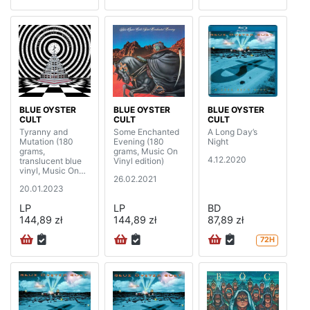
BLUE OYSTER
BLUE OYSTER
BLUE OYSTER
CULT
CULT
CULT
Tyranny and
Some Enchanted
A Long Day’s
Mutation (180
Evening (180
Night
grams,
grams, Music On
4.12.2020
translucent blue
Vinyl edition)
vinyl, Music On
26.02.2021
Vinyl edition)
20.01.2023
LP
LP
BD
144,89 zł
144,89 zł
87,89 zł
72H