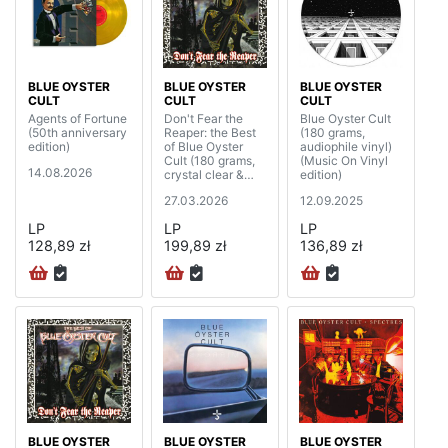
BLUE OYSTER
BLUE OYSTER
BLUE OYSTER
CULT
CULT
CULT
Agents of Fortune
Don't Fear the
Blue Oyster Cult
(50th anniversary
Reaper: the Best
(180 grams,
edition)
of Blue Oyster
audiophile vinyl)
Cult (180 grams,
(Music On Vinyl
14.08.2026
crystal clear &
edition)
marbled vinyl)
27.03.2026
12.09.2025
(2LP)
LP
LP
LP
128,89 zł
199,89 zł
136,89 zł
BLUE OYSTER
BLUE OYSTER
BLUE OYSTER