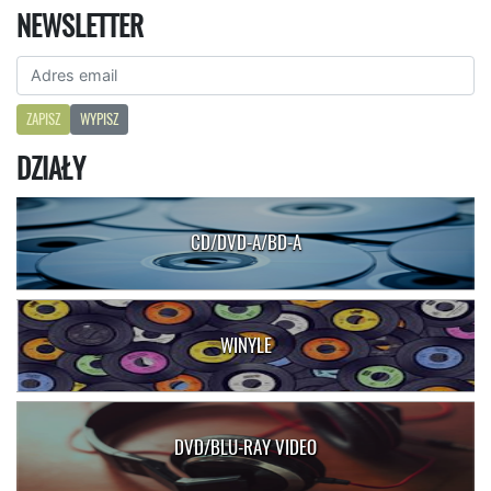
NEWSLETTER
ZAPISZ
WYPISZ
DZIAŁY
CD/DVD-A/BD-A
WINYLE
DVD/BLU-RAY VIDEO