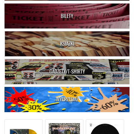
BILETY
KSIĄŻKI
GADŻETY/T-SHIRTY
WYPRZEDAŻ