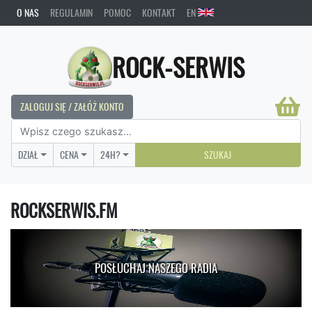
O NAS
REGULAMIN
POMOC
KONTAKT
EN
ROCK-SERWIS
ZALOGUJ SIĘ / ZAŁÓŻ KONTO
DZIAŁ
CENA
24H?
SZUKAJ
ROCKSERWIS.FM
POSŁUCHAJ NASZEGO RADIA