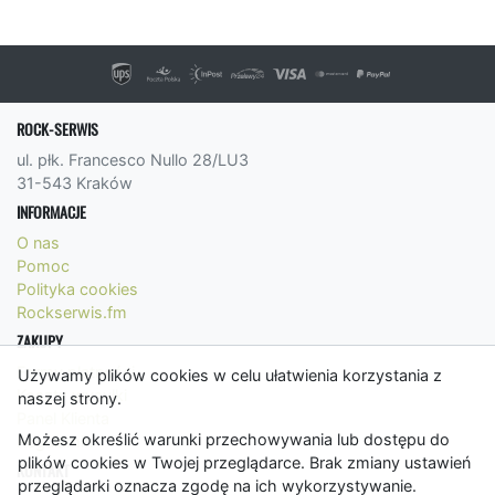
ROCK-SERWIS
ul. płk. Francesco Nullo 28/LU3
31-543 Kraków
INFORMACJE
O nas
Pomoc
Polityka cookies
Rockserwis.fm
ZAKUPY
Formy płatności
Używamy plików cookies w celu ułatwienia korzystania z
Koszty wysyłki
naszej strony.
Panel Klienta
Możesz określić warunki przechowywania lub dostępu do
Regulamin
plików cookies w Twojej przeglądarce. Brak zmiany ustawień
KONTAKT
przeglądarki oznacza zgodę na ich wykorzystywanie.