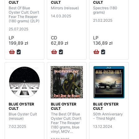
CULT
CULT
CULT
Best Of Blue
Mirrors (reissue)
Spectres (180
Oyster Cult: Don’t
grams)
14.03.2025
Fear The Reaper
21.02.2025
(180 grams) (2LP)
25.07.2025
LP
CD
LP
199,89 zł
62,89 zł
136,89 zł
BLUE OYSTER
BLUE OYSTER
BLUE OYSTER
CULT
CULT
CULT
Blue Oyster Cult
The Best Of Blue
50th Anniversary
(reissue)
Oyster Cult: Don’t
- Third Night
Fear The Reaper
7.02.2025
13.12.2024
(180 grams, blue
vinyl, MOV
edition) (2LP)