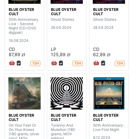
BLUE OYSTER
BLUE OYSTER
BLUE OYSTER
CULT
CULT
CULT
50th Anniversary
Ghost Stories
Ghost Stories
Live - Second
26.04.2024
26.04.2024
Night (CD+DVD
digipak)
16.08.2024
CD
LP
CD
87,89 zł
125,89 zł
62,89 zł
72H
72H
72H
BLUE OYSTER
BLUE OYSTER
BLUE OYSTER
CULT
CULT
CULT
On Your Feet Or
Tyranny And
50th Anniversary:
On Your Knees
Mutation (180
Live First Night
(180 grams, silver
grams, MOV
8.12.2023
vinyl, MOV
edition)