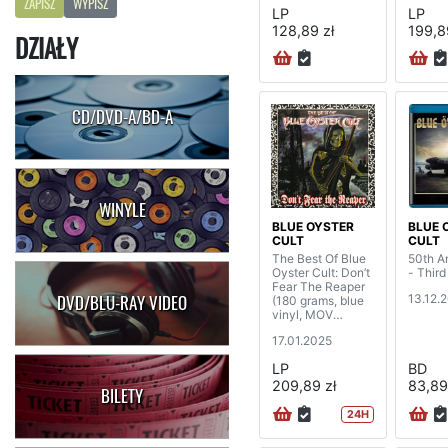
ZAPISZ
WYPISZ
LP
LP
128,89 zł
199,8
DZIAŁY
CD/DVD-A/BD-A
WINYLE
BLUE OYSTER
BLUE 
CULT
CULT
The Best Of Blue
50th A
Oyster Cult: Don’t
- Third
Fear The Reaper
13.12.
DVD/BLU-RAY VIDEO
(180 grams, blue
vinyl, MOV
edition) (2LP)
17.01.2025
LP
BD
209,89 zł
83,89
BILETY
24H