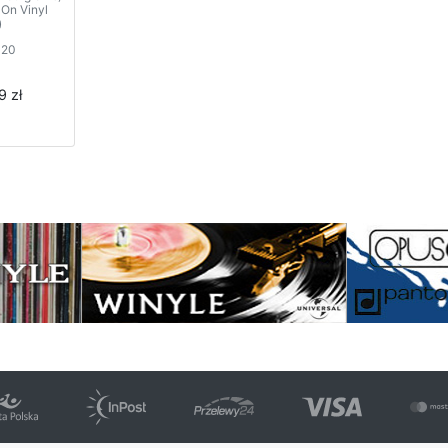
 On Vinyl
)
020
9 zł
strona