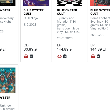
OYSTER
BLUE OYSTER
BLUE OYSTER
BLUE OYSTE
CULT
CULT
CULT
nniversary:
Club Ninja
Tyranny and
Some Enchan
rst Night
Mutation (180
Evening (180
1.12.2023
grams,
grams, Music
translucent blue
Vinyl edition)
023
vinyl, Music On
26.02.2021
Vinyl edition)
20.01.2023
CD
LP
LP
9 zł
60,89 zł
144,89 zł
144,89 zł
OYSTER
f Unknown
(180 grams)