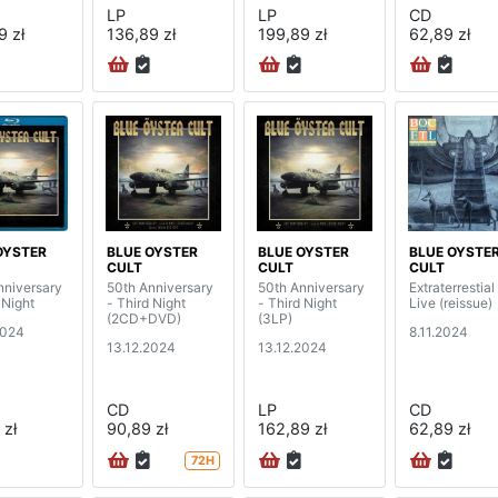
LP
LP
CD
9 zł
136,89 zł
199,89 zł
62,89 zł
OYSTER
BLUE OYSTER
BLUE OYSTER
BLUE OYSTE
CULT
CULT
CULT
nniversary
50th Anniversary
50th Anniversary
Extraterrestial
 Night
- Third Night
- Third Night
Live (reissue)
(2CD+DVD)
(3LP)
2024
8.11.2024
13.12.2024
13.12.2024
CD
LP
CD
 zł
90,89 zł
162,89 zł
62,89 zł
72H