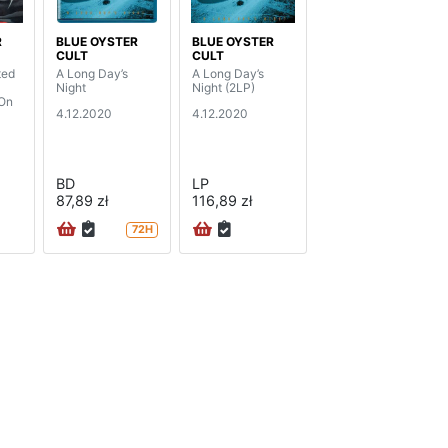
R
BLUE OYSTER
BLUE OYSTER
CULT
CULT
ted
A Long Day’s
A Long Day’s
Night
Night (2LP)
 On
4.12.2020
4.12.2020
BD
LP
87,89 zł
116,89 zł
72H