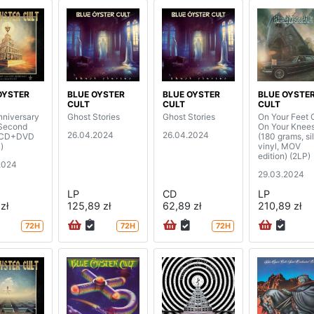
OYSTER
BLUE OYSTER
BLUE OYSTER
BLUE OYSTE
CULT
CULT
CULT
nniversary
Ghost Stories
Ghost Stories
On Your Feet 
 Second
On Your Knee
26.04.2024
26.04.2024
 (CD+DVD
(180 grams, si
)
vinyl, MOV
edition) (2LP)
2024
29.03.2024
LP
CD
LP
zł
125,89 zł
62,89 zł
210,89 zł
72H
72H
72H