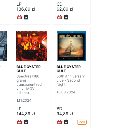
LP
CD
136,89 zł
62,89 zł
R
BLUE OYSTER
BLUE OYSTER
CULT
CULT
Spectres (180
50th Anniversary
grams,
Live - Second
transparent red
Night
vinyl, MOV
16.08.2024
edition)
1.11.2024
LP
BD
144,89 zł
94,89 zł
72H