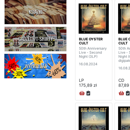
KSIĄŻKI
GADŻETY/T-SHIRTY
BLUE OYSTER
BLUE 
CULT
CULT
50th Anniversary
50th A
Live - Second
Live -
Night (3LP)
Night
digipak
16.08.2024
WYPRZEDAŻ
16.08.
LP
CD
175,89 zł
87,89 