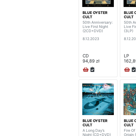
BLUE OYSTER
BLUE 
CULT
CULT
50th Anniversary:
50th A
Live First Night
Live Fi
(2CD+DVD)
(3LP)
8.12.2023
8.12.2
CD
LP
94,89 zł
162,8
BLUE OYSTER
BLUE 
CULT
CULT
A Long Day’s
Fire O
Night (CD+DVD)
Origin 