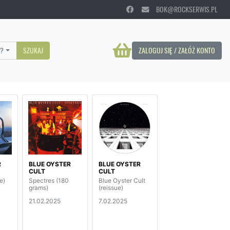
BOK@ROCKSERWIS.PL
?
SZUKAJ
ZALOGUJ SIĘ / ZAŁÓŻ KONTO
R
BLUE OYSTER
BLUE OYSTER
CULT
CULT
e)
Spectres (180
Blue Oyster Cult
grams)
(reissue)
21.02.2025
7.02.2025