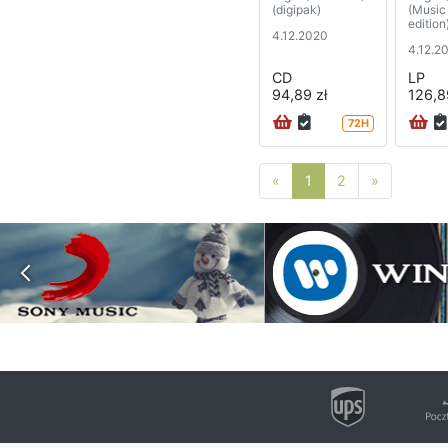
(digipak)
(Music
edition
4.12.2020
4.12.2
CD
LP
94,89 zł
126,8
72H
Poprzednia strona
Następna 
«
1
2
»