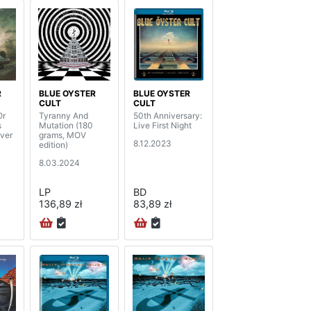
R
BLUE OYSTER
BLUE OYSTER
CULT
CULT
Or
Tyranny And
50th Anniversary:
s
Mutation (180
Live First Night
lver
grams, MOV
8.12.2023
edition)
8.03.2024
LP
BD
136,89 zł
83,89 zł