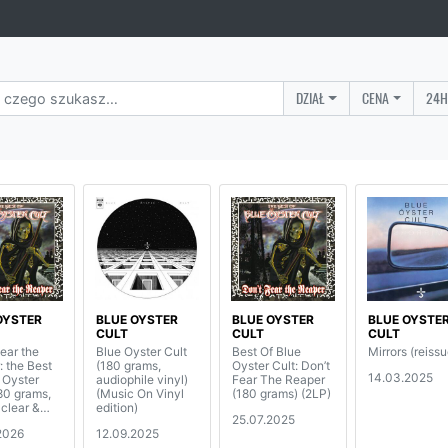
DZIAŁ
CENA
24H
OYSTER
BLUE OYSTER
BLUE OYSTER
BLUE OYSTE
CULT
CULT
CULT
ear the
Blue Oyster Cult
Best Of Blue
Mirrors (reissu
: the Best
(180 grams,
Oyster Cult: Don’t
14.03.2025
 Oyster
audiophile vinyl)
Fear The Reaper
80 grams,
(Music On Vinyl
(180 grams) (2LP)
 clear &
edition)
25.07.2025
 vinyl)
2026
12.09.2025