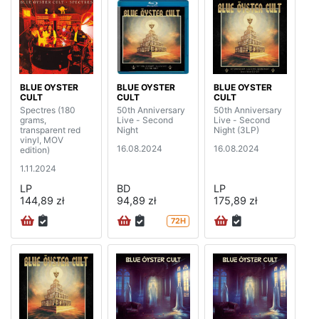
BLUE OYSTER
BLUE OYSTER
BLUE OYSTER
CULT
CULT
CULT
Spectres (180
50th Anniversary
50th Anniversary
grams,
Live - Second
Live - Second
transparent red
Night
Night (3LP)
vinyl, MOV
16.08.2024
16.08.2024
edition)
1.11.2024
LP
BD
LP
144,89 zł
94,89 zł
175,89 zł
72H