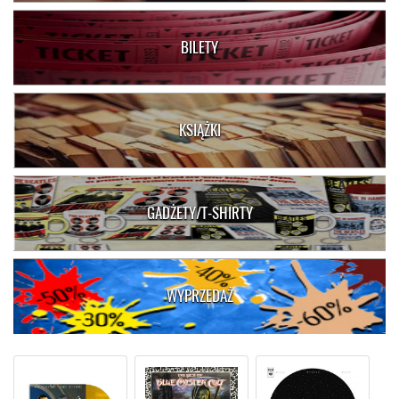
BILETY
KSIĄŻKI
GADŻETY/T-SHIRTY
WYPRZEDAŻ