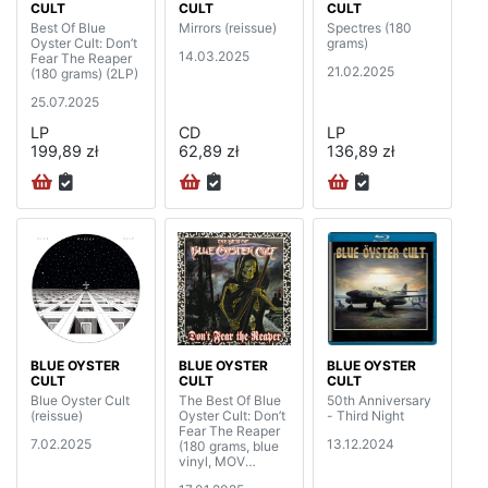
CULT
CULT
CULT
Best Of Blue
Mirrors (reissue)
Spectres (180
Oyster Cult: Don’t
grams)
14.03.2025
Fear The Reaper
21.02.2025
(180 grams) (2LP)
25.07.2025
LP
CD
LP
199,89 zł
62,89 zł
136,89 zł
BLUE OYSTER
BLUE OYSTER
BLUE OYSTER
CULT
CULT
CULT
Blue Oyster Cult
The Best Of Blue
50th Anniversary
(reissue)
Oyster Cult: Don’t
- Third Night
Fear The Reaper
7.02.2025
13.12.2024
(180 grams, blue
vinyl, MOV
edition) (2LP)