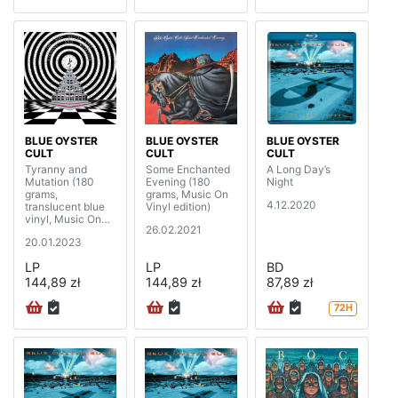
BLUE OYSTER
BLUE OYSTER
BLUE OYSTER
CULT
CULT
CULT
Tyranny and
Some Enchanted
A Long Day’s
Mutation (180
Evening (180
Night
grams,
grams, Music On
4.12.2020
translucent blue
Vinyl edition)
vinyl, Music On
26.02.2021
Vinyl edition)
20.01.2023
LP
LP
BD
144,89 zł
144,89 zł
87,89 zł
72H