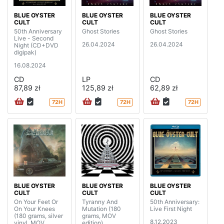
BLUE OYSTER
BLUE OYSTER
BLUE OYSTER
CULT
CULT
CULT
50th Anniversary
Ghost Stories
Ghost Stories
Live - Second
26.04.2024
26.04.2024
Night (CD+DVD
digipak)
16.08.2024
CD
LP
CD
87,89 zł
125,89 zł
62,89 zł
72H
72H
72H
BLUE OYSTER
BLUE OYSTER
BLUE OYSTER
CULT
CULT
CULT
On Your Feet Or
Tyranny And
50th Anniversary:
On Your Knees
Mutation (180
Live First Night
(180 grams, silver
grams, MOV
8.12.2023
vinyl, MOV
edition)