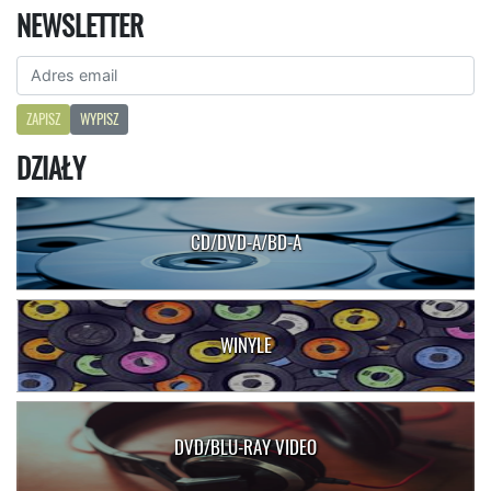
NEWSLETTER
ZAPISZ
WYPISZ
DZIAŁY
CD/DVD-A/BD-A
WINYLE
DVD/BLU-RAY VIDEO