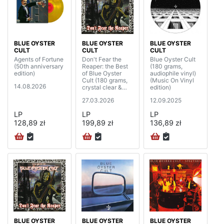
BLUE OYSTER
BLUE OYSTER
BLUE OYSTER
CULT
CULT
CULT
Agents of Fortune
Don't Fear the
Blue Oyster Cult
(50th anniversary
Reaper: the Best
(180 grams,
edition)
of Blue Oyster
audiophile vinyl)
Cult (180 grams,
(Music On Vinyl
14.08.2026
crystal clear &
edition)
marbled vinyl)
27.03.2026
12.09.2025
(2LP)
LP
LP
LP
128,89 zł
199,89 zł
136,89 zł
BLUE OYSTER
BLUE OYSTER
BLUE OYSTER