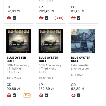
17.01.2025
CD
LP
BD
62,89 zł
209,89 zł
83,89 zł
24H
BLUE OYSTER
BLUE OYSTER
BLUE OYSTER
CULT
CULT
CULT
50th Anniversary
50th Anniversary
Extraterrestial
- Third Night
- Third Night
Live (reissue)
(2CD+DVD)
(3LP)
8.11.2024
13.12.2024
13.12.2024
CD
LP
CD
90,89 zł
162,89 zł
62,89 zł
72H