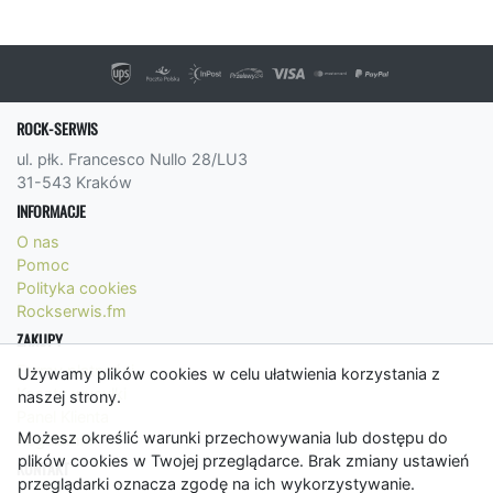
ROCK-SERWIS
ul. płk. Francesco Nullo 28/LU3
31-543 Kraków
INFORMACJE
O nas
Pomoc
Polityka cookies
Rockserwis.fm
ZAKUPY
Formy płatności
Używamy plików cookies w celu ułatwienia korzystania z
Koszty wysyłki
naszej strony.
Panel Klienta
Możesz określić warunki przechowywania lub dostępu do
Regulamin
plików cookies w Twojej przeglądarce. Brak zmiany ustawień
KONTAKT
przeglądarki oznacza zgodę na ich wykorzystywanie.