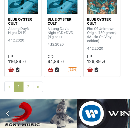
BLUE OYSTER
BLUE OYSTER
BLUE OYSTER
CULT
CULT
CULT
A Long Day’s
A Long Day’s
Fire Of Unknown
Night (2LP)
Night (CD+DVD)
Origin (180 grams)
(digipak)
(Music On Vinyl
4.12.2020
edition)
4.12.2020
4.12.2020
LP
CD
LP
116,89 zł
94,89 zł
126,89 zł
72H
Poprzednia strona
Następna strona
«
1
2
»