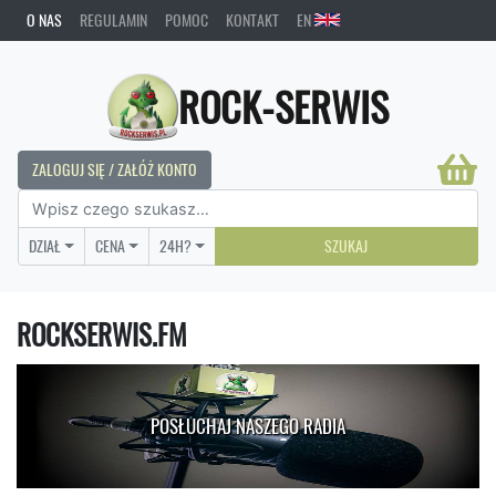
O NAS
REGULAMIN
POMOC
KONTAKT
EN
ROCK-SERWIS
ZALOGUJ SIĘ / ZAŁÓŻ KONTO
DZIAŁ
CENA
24H?
SZUKAJ
ROCKSERWIS.FM
POSŁUCHAJ NASZEGO RADIA