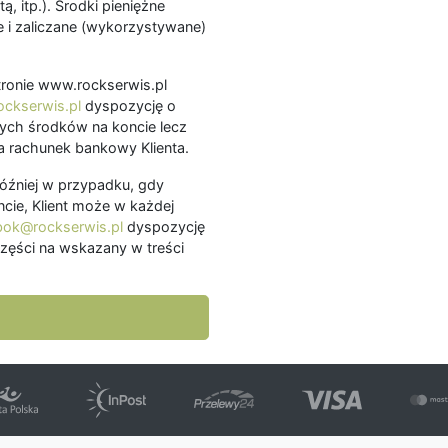
ą, itp.). Środki pieniężne
 i zaliczane (wykorzystywane)
.
 stronie www.rockserwis.pl
ckserwis.pl
dyspozycję o
ch środków na koncie lecz
 rachunek bankowy Klienta.
później w przypadku, gdy
cie, Klient może w każdej
bok@rockserwis.pl
dyspozycję
zęści na wskazany w treści