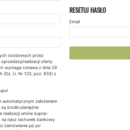
RESETUJ HASŁO
Email
nych osobowych przez
przedaży/realizacji oferty
ych wymaga Ustawa z dnia 29
 (Dz. U. Nr 133, poz. 833) z
upu!
ę z automatycznym założeniem
są środki pieniężne
e realizacji umów kupna-
a na nasz rachunek bankowy
ści zamówienia już po