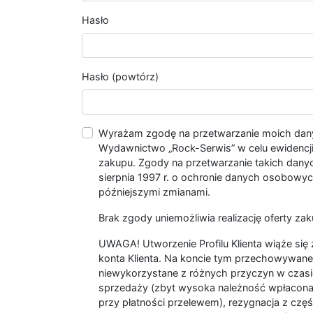
Hasło
Hasło (powtórz)
Wyrażam zgodę na przetwarzanie moich da
Wydawnictwo „Rock-Serwis” w celu ewidencji s
zakupu. Zgody na przetwarzanie takich dan
sierpnia 1997 r. o ochronie danych osobowych
późniejszymi zmianami.
Brak zgody uniemożliwia realizację oferty zak
UWAGA! Utworzenie Profilu Klienta wiąże si
konta Klienta. Na koncie tym przechowywane 
niewykorzystane z różnych przyczyn w czasi
sprzedaży (zbyt wysoka należność wpłacon
przy płatności przelewem), rezygnacja z czę