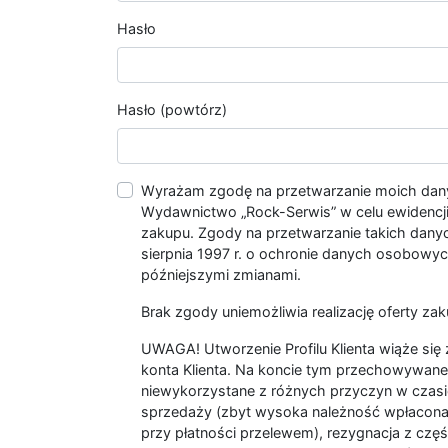
Hasło
Hasło (powtórz)
Wyrażam zgodę na przetwarzanie moich da
Wydawnictwo „Rock-Serwis” w celu ewidencji s
zakupu. Zgody na przetwarzanie takich dan
sierpnia 1997 r. o ochronie danych osobowych
późniejszymi zmianami.
Brak zgody uniemożliwia realizację oferty zak
UWAGA! Utworzenie Profilu Klienta wiąże si
konta Klienta. Na koncie tym przechowywane 
niewykorzystane z różnych przyczyn w czasi
sprzedaży (zbyt wysoka należność wpłacon
przy płatności przelewem), rezygnacja z czę