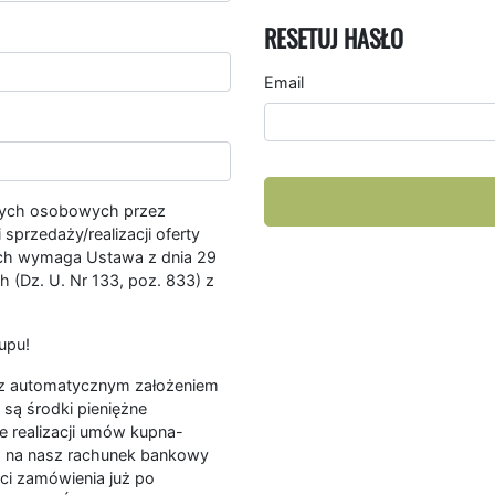
RESETUJ HASŁO
Email
nych osobowych przez
przedaży/realizacji oferty
ych wymaga Ustawa z dnia 29
 (Dz. U. Nr 133, poz. 833) z
upu!
ę z automatycznym założeniem
są środki pieniężne
e realizacji umów kupna-
a na nasz rachunek bankowy
ści zamówienia już po