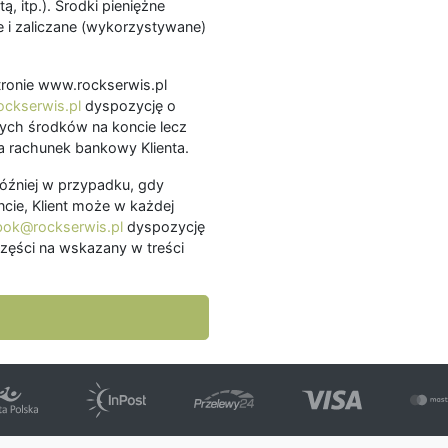
ą, itp.). Środki pieniężne
 i zaliczane (wykorzystywane)
.
 stronie www.rockserwis.pl
ckserwis.pl
dyspozycję o
ch środków na koncie lecz
 rachunek bankowy Klienta.
później w przypadku, gdy
cie, Klient może w każdej
bok@rockserwis.pl
dyspozycję
zęści na wskazany w treści