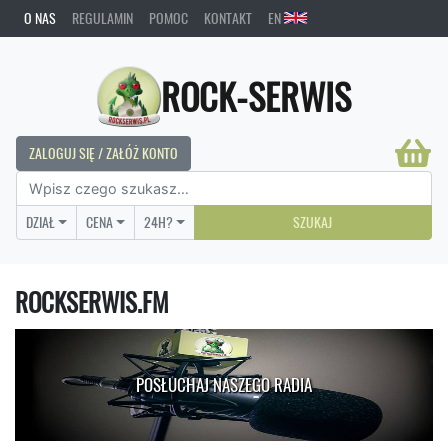
O NAS
REGULAMIN
POMOC
KONTAKT
EN
ROCK-SERWIS
ZALOGUJ SIĘ / ZAŁÓŻ KONTO
DZIAŁ
CENA
24H?
SZUKAJ
ROCKSERWIS.FM
POSŁUCHAJ NASZEGO RADIA