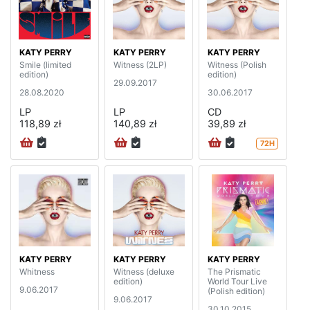
KATY PERRY
KATY PERRY
KATY PERRY
Smile (limited
Witness (2LP)
Witness (Polish
edition)
edition)
29.09.2017
28.08.2020
30.06.2017
LP
LP
CD
118,89 zł
140,89 zł
39,89 zł
72H
KATY PERRY
KATY PERRY
KATY PERRY
Whitness
Witness (deluxe
The Prismatic
edition)
World Tour Live
9.06.2017
(Polish edition)
9.06.2017
30.10.2015