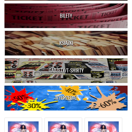
BILETY
KSIĄŻKI
GADŻETY/T-SHIRTY
WYPRZEDAŻ