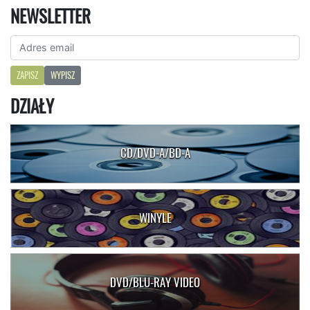
NEWSLETTER
ZAPISZ
WYPISZ
DZIAŁY
CD/DVD-A/BD-A
WINYLE
DVD/BLU-RAY VIDEO