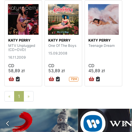
KATY PERRY
KATY PERRY
KATY PERRY
MTV Unplugged
One Of The Boys
Teenage Dream
(CD+DVD)
15.09.2008
16.11.2009
CD
CD
CD
58,89 zł
53,89 zł
45,89 zł
72H
Poprzednia strona
Następna strona
«
1
»