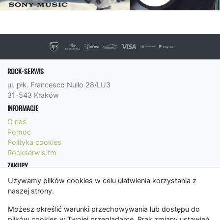
ROCK-SERWIS
ul. płk. Francesco Nullo 28/LU3
31-543 Kraków
INFORMACJE
O nas
Pomoc
Polityka cookies
Rockserwis.fm
ZAKUPY
Formy płatności
Używamy plików cookies w celu ułatwienia korzystania z
Koszty wysyłki
naszej strony.
Panel Klienta
Możesz określić warunki przechowywania lub dostępu do
Regulamin
plików cookies w Twojej przeglądarce. Brak zmiany ustawień