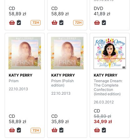
CD
CD
DVD
58,89 zł
58,89 zł
41,89 zł
72H
72H
KATY PERRY
KATY PERRY
KATY PERRY
Prism
Prism (Polish
Teenage Dream:
edition)
The Complete
22.10.2013
Confection
22.10.2013
(limited edition)
26.03.2012
CD
CD
CD
58,89 zł
58,89 zł
35,89 zł
34,99 zł
72H