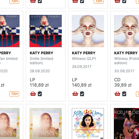
72H
72H
PERRY
KATY PERRY
KATY PERRY
KATY PERRY
fan limited
Smile (limited
Witness (2LP)
Witness (Polis
)
edition)
edition)
29.09.2017
2020
28.08.2020
30.06.2017
LP
LP
CD
zł
118,89 zł
140,89 zł
39,89 zł
72H