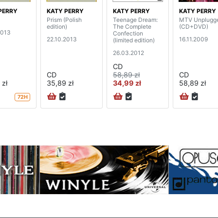
PERRY
KATY PERRY
KATY PERRY
KATY PERRY
Prism (Polish
Teenage Dream:
MTV Unplugg
edition)
The Complete
(CD+DVD)
2013
Confection
22.10.2013
16.11.2009
(limited edition)
26.03.2012
CD
CD
58,89 zł
CD
 zł
35,89 zł
34,99 zł
58,89 zł
72H
na