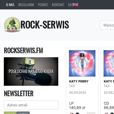
O NAS
REGULAMIN
POMOC
KONTAKT
EN
ROCK-SERWIS
ROCKSERWIS.FM
POSŁUCHAJ NASZEGO RADIA
KATY PERRY
KATY 
143
143
NEWSLETTER
20.09.2024
20.09.
LP
CD
140,89 zł
66,89