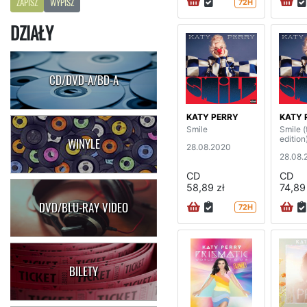
ZAPISZ
WYPISZ
72H
DZIAŁY
CD/DVD-A/BD-A
KATY PERRY
KATY 
Smile
Smile (
edition
WINYLE
28.08.2020
28.08.
CD
CD
58,89 zł
74,89 
DVD/BLU-RAY VIDEO
72H
BILETY