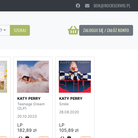
BOK@ROCKSERWIS.PL
?
SZUKAJ
ZALOGUJ SIĘ / ZAŁÓŻ KONTO
KATY PERRY
KATY PERRY
Teenage Dream
Smile
(2LP)
28.08.2020
20.10.2023
LP
LP
182,89 zł
105,89 zł