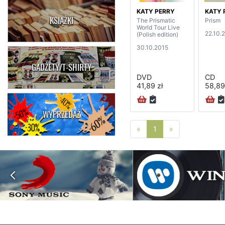
KATY PERRY
KATY 
KSIĄŻKI
The Prismatic
Prism
World Tour Live
22.10.
(Polish edition)
30.10.2015
GADŻETY/T-SHIRTY
DVD
CD
41,89 zł
58,89
WYPRZEDAŻ
Poprzednia strona
Następna stro
«
1
»