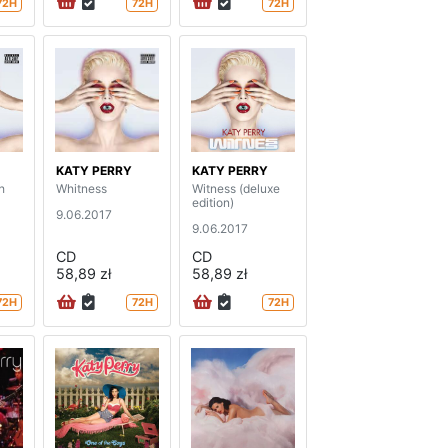
72H
72H
72H
KATY PERRY
KATY PERRY
h
Whitness
Witness (deluxe
edition)
9.06.2017
9.06.2017
CD
CD
58,89 zł
58,89 zł
72H
72H
72H