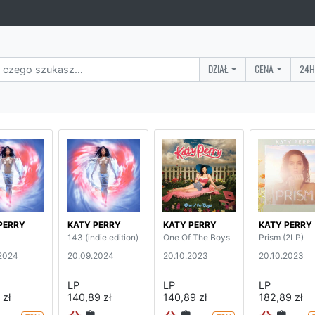
DZIAŁ
CENA
24H
PERRY
KATY PERRY
KATY PERRY
KATY PERRY
143 (indie edition)
One Of The Boys
Prism (2LP)
2024
20.09.2024
20.10.2023
20.10.2023
LP
LP
LP
 zł
140,89 zł
140,89 zł
182,89 zł