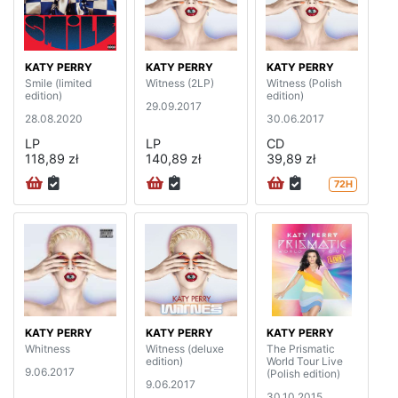
KATY PERRY
KATY PERRY
KATY PERRY
Smile (limited
Witness (2LP)
Witness (Polish
edition)
edition)
29.09.2017
28.08.2020
30.06.2017
LP
LP
CD
118,89 zł
140,89 zł
39,89 zł
72H
KATY PERRY
KATY PERRY
KATY PERRY
Whitness
Witness (deluxe
The Prismatic
edition)
World Tour Live
9.06.2017
(Polish edition)
9.06.2017
30.10.2015