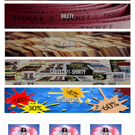
BILETY
KSIĄŻKI
GADŻETY/T-SHIRTY
WYPRZEDAŻ