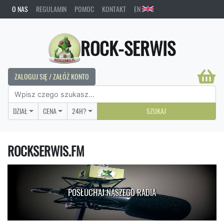
O NAS
REGULAMIN
POMOC
KONTAKT
EN
ROCK-SERWIS
ZALOGUJ SIĘ / ZAŁÓŻ KONTO
DZIAŁ
CENA
24H?
SZUKAJ
ROCKSERWIS.FM
POSŁUCHAJ NASZEGO RADIA