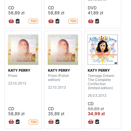
CD
CD
DVD
58,89 zł
58,89 zł
41,89 zł
72H
72H
KATY PERRY
KATY PERRY
KATY PERRY
Prism
Prism (Polish
Teenage Dream:
edition)
The Complete
22.10.2013
Confection
22.10.2013
(limited edition)
26.03.2012
CD
CD
CD
58,89 zł
58,89 zł
35,89 zł
34,99 zł
72H