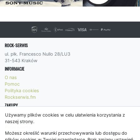
ROCK-SERWIS
ul. płk. Francesco Nullo 28/LU3
31-543 Kraków
INFORMACJE
O nas
Pomoc
Polityka cookies
Rockserwis.fm
ZAKUPY
Formy płatności
Używamy plików cookies w celu ułatwienia korzystania z
Koszty wysyłki
naszej strony.
Panel Klienta
Możesz określić warunki przechowywania lub dostępu do
Regulamin
plików cookies w Twojej przeglądarce. Brak zmiany ustawień