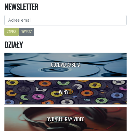
NEWSLETTER
ZAPISZ
WYPISZ
DZIAŁY
CD/DVD-A/BD-A
WINYLE
DVD/BLU-RAY VIDEO