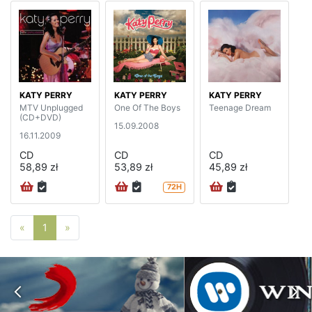
KATY PERRY
KATY PERRY
KATY PERRY
MTV Unplugged
One Of The Boys
Teenage Dream
(CD+DVD)
15.09.2008
16.11.2009
CD
CD
CD
58,89 zł
53,89 zł
45,89 zł
72H
Poprzednia strona
Następna strona
«
1
»