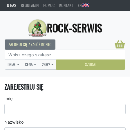
O NAS
REGULAMIN
POMOC
KONTAKT
EN
ROCK-SERWIS
ZALOGUJ SIĘ / ZAŁÓŻ KONTO
DZIAŁ
CENA
24H?
SZUKAJ
ZAREJESTRUJ SIĘ
Imię
Nazwisko