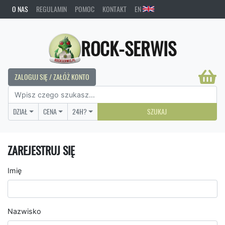
O NAS
REGULAMIN
POMOC
KONTAKT
EN
ROCK-SERWIS
ZALOGUJ SIĘ / ZAŁÓŻ KONTO
DZIAŁ
CENA
24H?
SZUKAJ
ZAREJESTRUJ SIĘ
Imię
Nazwisko