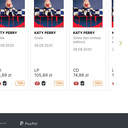
TY PERRY
KATY PERRY
KATY PERRY
KATY PE
ile
Smile
Smile (fan limited
Smile (lim
edition)
edition)
.08.2020
28.08.2020
28.08.2020
28.08.20
D
LP
CD
LP
,89 zł
105,89 zł
74,89 zł
118,89 z
72H
72H
72H