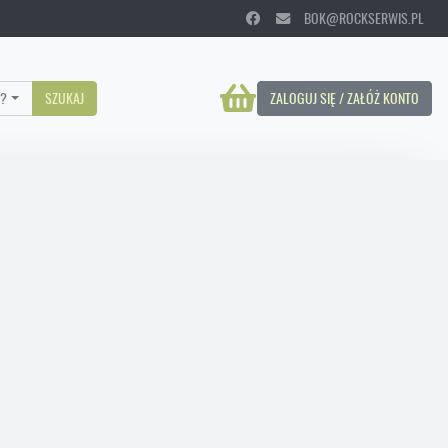
BOK@ROCKSERWIS.PL
?
SZUKAJ
ZALOGUJ SIĘ / ZAŁÓŻ KONTO