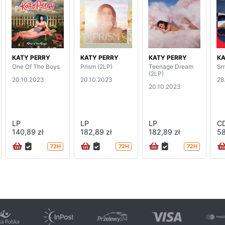
KATY PERRY
KATY PERRY
KATY PERRY
KA
One Of The Boys
Prism (2LP)
Teenage Dream
Sm
(2LP)
20.10.2023
20.10.2023
28
20.10.2023
LP
LP
LP
C
140,89 zł
182,89 zł
182,89 zł
58
72H
72H
72H