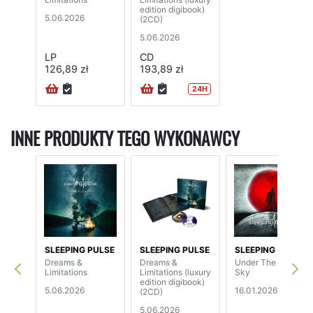
edition digibook)
5.06.2026
(2CD)
5.06.2026
LP
CD
126,89 zł
193,89 zł
24H
INNE PRODUKTY TEGO WYKONAWCY
SLEEPING PULSE
SLEEPING PULSE
SLEEPING PULSE
Dreams &
Dreams &
Under The Same
Limitations
Limitations (luxury
Sky
edition digibook)
5.06.2026
16.01.2026
(2CD)
5.06.2026