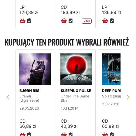
LP
CD
LP
126,89 zł
193,89 zł
136,89 zł
24H
KUPUJĄCY TEN PRODUKT WYBRALI RÓWNIEŻ
BJØRN RIIS
SLEEPING PULSE
DEEP PURPLE
Lifandi
Under The Same
Splat! (digipak)
(digisleeve)
Sky
3.07.2026
29.05.2026
10.11.2014
CD
CD
CD
66,89 zł
40,89 zł
60,89 zł
72H