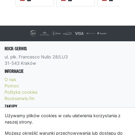
ROCK-SERWIS
ul. płk. Francesco Nullo 28/LU3
31-543 Kraków
INFORMACJE
O nas
Pomoc
Polityka cookies
Rockserwis.fm
ZAKUPY
Formy płatności
Używamy plików cookies w celu ułatwienia korzystania z
Koszty wysyłki
naszej strony.
Panel Klienta
Możesz określić warunki przechowywania lub dostępu do
Regulamin