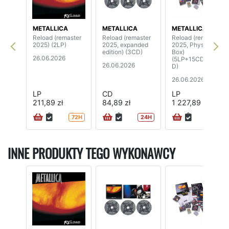
METALLICA
METALLICA
METALLICA
Reload (remaster
Reload (remaster
Reload (remaster
2025) (2LP)
2025, expanded
2025, Physical
edition) (3CD)
Box)
26.06.2026
(5LP+15CD+4DV
26.06.2026
D)
26.06.2026
LP
CD
LP
211,89 zł
84,89 zł
1 227,89 zł
72H
24H
INNE PRODUKTY TEGO WYKONAWCY