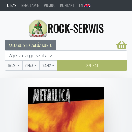
O NAS
REGULAMIN
POMOC
KONTAKT
EN
ROCK-SERWIS
ZALOGUJ SIĘ / ZAŁÓŻ KONTO
DZIAŁ
CENA
24H?
SZUKAJ