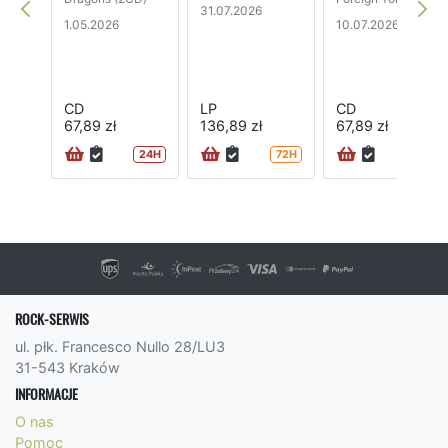
31.07.2026
1.05.2026
10.07.2026
CD
LP
CD
67,89 zł
136,89 zł
67,89 zł
24H
72H
72H
ROCK-SERWIS
ul. płk. Francesco Nullo 28/LU3
31-543 Kraków
INFORMACJE
O nas
Pomoc