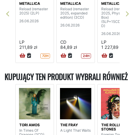
METALLICA
METALLICA
METALLICA
Reload (remaster
Reload (remaster
Reload (remaster
2025) (2LP)
2025, expanded
2025, Physical
edition) (3CD)
Box)
26.06.2026
(5LP+15CD+4DV
26.06.2026
D)
26.06.2026
LP
CD
LP
211,89 zł
84,89 zł
1 227,89 zł
72H
24H
KUPUJĄCY TEN PRODUKT WYBRALI RÓWNIEŻ
TORI AMOS
THE FRAY
THE ROLLING
STONES
In Times Of
A Light That Waits
Dragons (2CD)
Foreign Tongues