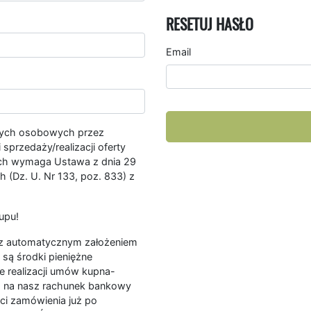
RESETUJ HASŁO
Email
nych osobowych przez
przedaży/realizacji oferty
ych wymaga Ustawa z dnia 29
 (Dz. U. Nr 133, poz. 833) z
upu!
ę z automatycznym założeniem
są środki pieniężne
e realizacji umów kupna-
a na nasz rachunek bankowy
ści zamówienia już po