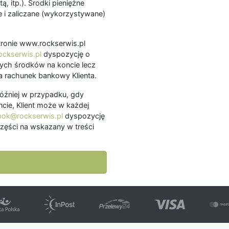
ą, itp.). Środki pieniężne
 i zaliczane (wykorzystywane)
.
 stronie www.rockserwis.pl
ckserwis.pl
dyspozycję o
ch środków na koncie lecz
 rachunek bankowy Klienta.
później w przypadku, gdy
cie, Klient może w każdej
bok@rockserwis.pl
dyspozycję
zęści na wskazany w treści