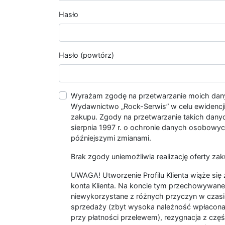
Hasło
Hasło (powtórz)
Wyrażam zgodę na przetwarzanie moich da
Wydawnictwo „Rock-Serwis” w celu ewidencji s
zakupu. Zgody na przetwarzanie takich dan
sierpnia 1997 r. o ochronie danych osobowych
późniejszymi zmianami.
Brak zgody uniemożliwia realizację oferty zak
UWAGA! Utworzenie Profilu Klienta wiąże si
konta Klienta. Na koncie tym przechowywane 
niewykorzystane z różnych przyczyn w czasi
sprzedaży (zbyt wysoka należność wpłacon
przy płatności przelewem), rezygnacja z czę