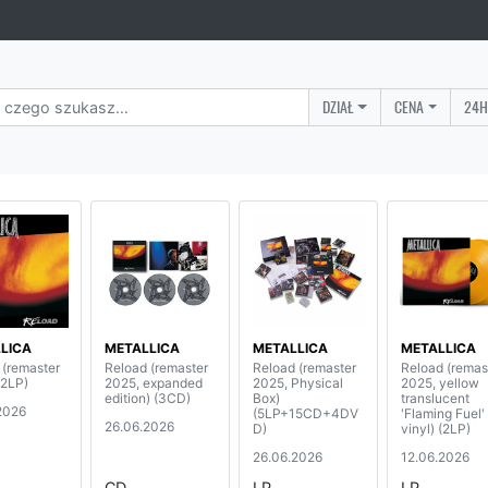
DZIAŁ
CENA
24H
LICA
METALLICA
METALLICA
METALLICA
 (remaster
Reload (remaster
Reload (remaster
Reload (remas
(2LP)
2025, expanded
2025, Physical
2025, yellow
edition) (3CD)
Box)
translucent
2026
(5LP+15CD+4DV
'Flaming Fuel'
26.06.2026
D)
vinyl) (2LP)
26.06.2026
12.06.2026
CD
LP
LP