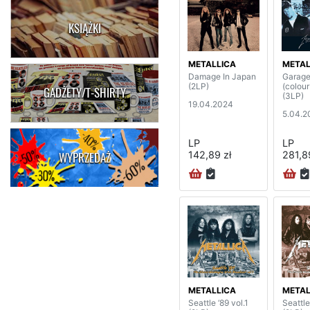
KSIĄŻKI
METALLICA
METAL
Damage In Japan
Garage
(2LP)
(colour
GADŻETY/T-SHIRTY
(3LP)
19.04.2024
5.04.2
LP
LP
142,89 zł
281,8
WYPRZEDAŻ
METALLICA
METAL
Seattle ‘89 vol.1
Seattle