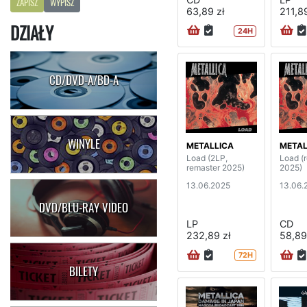
ZAPISZ
WYPISZ
63,89 zł
211,89
DZIAŁY
24H
CD/DVD-A/BD-A
WINYLE
METALLICA
METAL
Load (2LP,
Load (
remaster 2025)
2025)
13.06.2025
13.06.
DVD/BLU-RAY VIDEO
LP
CD
232,89 zł
58,89
72H
BILETY