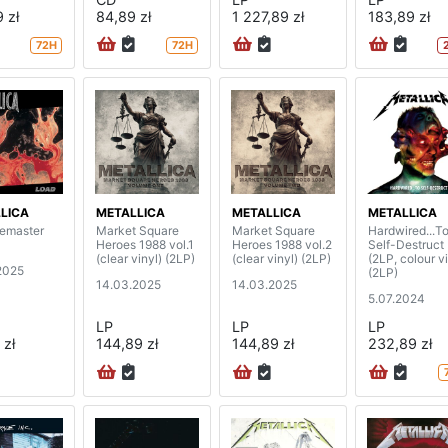
 zł
84,89 zł
1 227,89 zł
183,89 zł
72H
72H
LICA
METALLICA
METALLICA
METALLICA
remaster
Market Square
Market Square
Hardwired...T
Heroes 1988 vol.1
Heroes 1988 vol.2
Self-Destruct
(clear vinyl) (2LP)
(clear vinyl) (2LP)
(2LP, colour vi
2025
(2LP)
14.03.2025
14.03.2025
5.07.2024
LP
LP
LP
 zł
144,89 zł
144,89 zł
232,89 zł