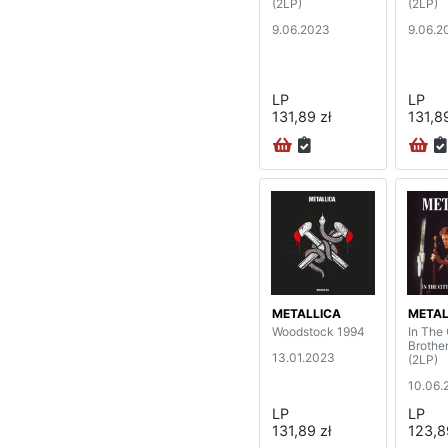
(2LP)
(2LP)
9.06.2023
9.06.2
LP
LP
131,89 zł
131,89
METALLICA
METAL
Woodstock 1994
In The 
Brothe
13.01.2023
(2LP)
10.06.
LP
LP
131,89 zł
123,8