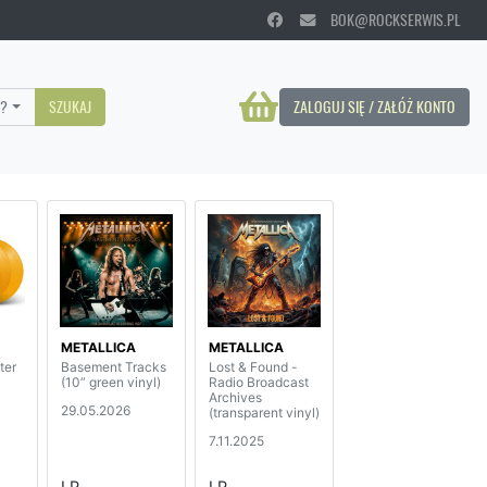
BOK@ROCKSERWIS.PL
?
SZUKAJ
ZALOGUJ SIĘ / ZAŁÓŻ KONTO
METALLICA
METALLICA
ter
Basement Tracks
Lost & Found -
(10” green vinyl)
Radio Broadcast
Archives
29.05.2026
(transparent vinyl)
7.11.2025
LP
LP