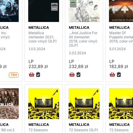
LICA
METALLICA
METALLICA
METALLICA
 Inc.
Metallica
...And Justice For
Master Of
 vinyl)
(remaster 2021,
All (remaster
Puppets (rema
color vinyl) (2LP)
2018, color vinyl)
2016, color vin
(2LP)
024
1.03.2024
5.01.2024
2.02.2024
LP
LP
LP
9 zł
232,89 zł
232,89 zł
182,89 zł
72H
LICA
METALLICA
METALLICA
METALLICA
 ‘89 vol.2
72 Seasons
72 Seasons (2LP)
72 Seasons