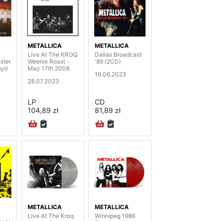
METALLICA
METALLICA
Live At The KROQ
Dallas Broadcast
ster
Weenie Roast -
'89 (2CD)
yl)
May 17th 2008
16.06.2023
28.07.2023
LP
CD
104,89 zł
81,89 zł
METALLICA
METALLICA
Live At The Kroq
Winnipeg 1986