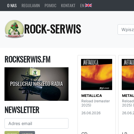
O NAS
REGULAMIN
POMOC
KONTAKT
EN
ROCK-SERWIS
ROCKSERWIS.FM
POSŁUCHAJ NASZEGO RADIA
METALLICA
METAL
Reload (remaster
Reload
2025)
2025) 
NEWSLETTER
26.06.2026
26.06.
CD
LP