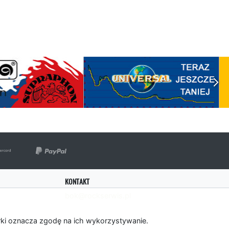
KONTAKT
bok@rockserwis.pl
rki oznacza zgodę na ich wykorzystywanie.