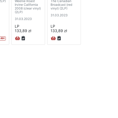
(2LP)
Weenie Roast
The Canadian
Irvine California
Broadcast (red
2008 (clear vinyl)
vinyl) (2LP)
(2LP)
31.03.2023
31.03.2023
LP
LP
133,89 zł
133,89 zł
24H