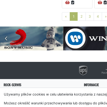
Poprzednia strona
«
1
2
3
4
»
ROCK-SERWIS
INFORMACJE
ul. płk. Francesco Nullo 28/LU3
O nas
Używamy plików cookies w celu ułatwienia korzystania z naszej
31-543 Kraków
Pomoc
Polityka cooki
Możesz określić warunki przechowywania lub dostępu do plików
Rockserwis.f