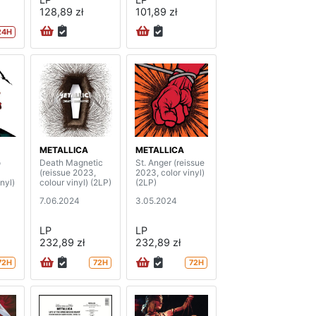
128,89 zł
101,89 zł
24H
METALLICA
METALLICA
o
Death Magnetic
St. Anger (reissue
(reissue 2023,
2023, color vinyl)
nyl)
colour vinyl) (2LP)
(2LP)
7.06.2024
3.05.2024
LP
LP
232,89 zł
232,89 zł
72H
72H
72H