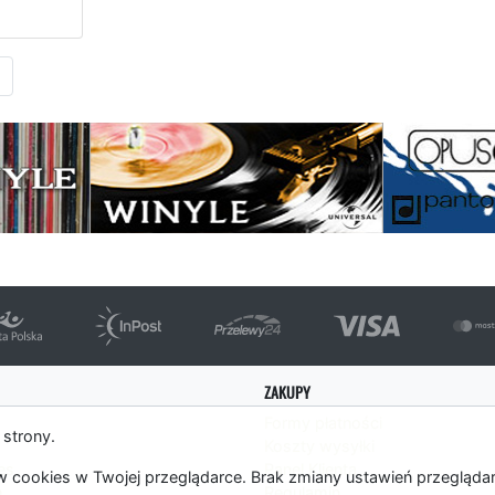
Następna strona
ZAKUPY
Formy płatności
 strony.
Koszty wysyłki
es
Panel Klienta
 cookies w Twojej przeglądarce. Brak zmiany ustawień przegląda
m
Regulamin