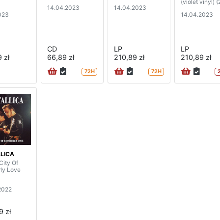
(violet vinyl) 
14.04.2023
14.04.2023
023
14.04.2023
CD
LP
LP
 zł
66,89 zł
210,89 zł
210,89 zł
72H
72H
LICA
City Of
rly Love
2022
9 zł