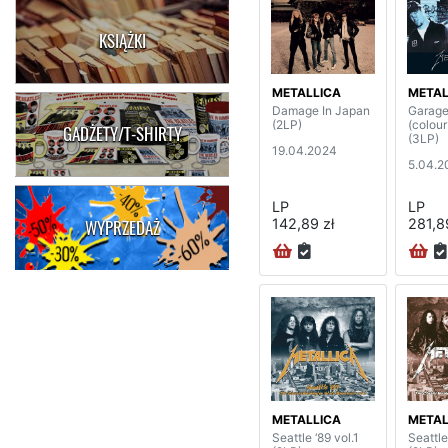
KSIĄŻKI
METALLICA
METAL
Damage In Japan
Garage
(2LP)
(colour
GADŻETY/T-SHIRTY
(3LP)
19.04.2024
5.04.2
LP
LP
142,89 zł
281,8
WYPRZEDAŻ
METALLICA
METAL
Seattle ‘89 vol.1
Seattle