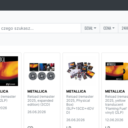
DZIAŁ
CENA
24H
LICA
METALLICA
METALLICA
METALLICA
 (remaster
Reload (remaster
Reload (remaster
Reload (remas
(2LP)
2025, expanded
2025, Physical
2025, yellow
edition) (3CD)
Box)
translucent
2026
(5LP+15CD+4DV
'Flaming Fuel'
26.06.2026
D)
vinyl) (2LP)
26.06.2026
12.06.2026
CD
LP
LP