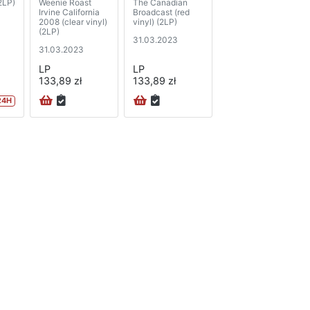
(2LP)
Weenie Roast
The Canadian
Irvine California
Broadcast (red
2008 (clear vinyl)
vinyl) (2LP)
(2LP)
31.03.2023
31.03.2023
LP
LP
133,89 zł
133,89 zł
24H