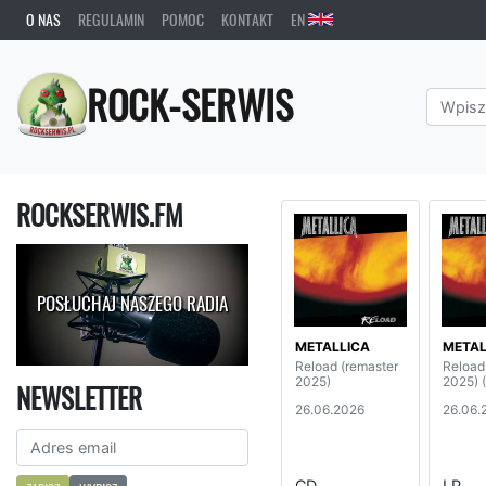
O NAS
REGULAMIN
POMOC
KONTAKT
EN
ROCK-SERWIS
ROCKSERWIS.FM
POSŁUCHAJ NASZEGO RADIA
METALLICA
METAL
Reload (remaster
Reload
2025)
2025) 
NEWSLETTER
26.06.2026
26.06.
CD
LP