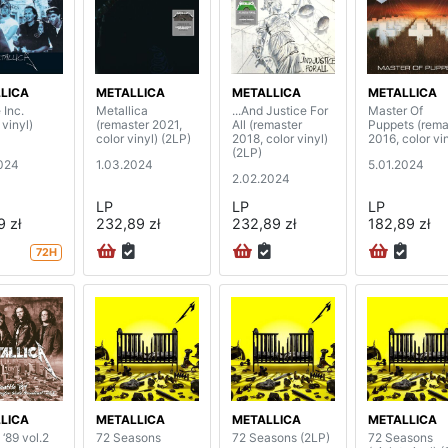
LICA
METALLICA
METALLICA
METALLICA
 Inc.
Metallica
...And Justice For
Master Of
 vinyl)
(remaster 2021,
All (remaster
Puppets (rema
color vinyl) (2LP)
2018, color vinyl)
2016, color vin
(2LP)
024
1.03.2024
5.01.2024
2.02.2024
LP
LP
LP
9 zł
232,89 zł
232,89 zł
182,89 zł
72H
LICA
METALLICA
METALLICA
METALLICA
 ‘89 vol.2
72 Seasons
72 Seasons (2LP)
72 Seasons