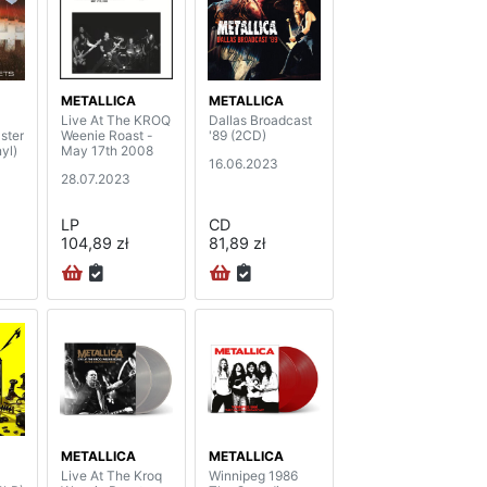
METALLICA
METALLICA
Live At The KROQ
Dallas Broadcast
ster
Weenie Roast -
'89 (2CD)
yl)
May 17th 2008
16.06.2023
28.07.2023
LP
CD
104,89 zł
81,89 zł
METALLICA
METALLICA
Live At The Kroq
Winnipeg 1986