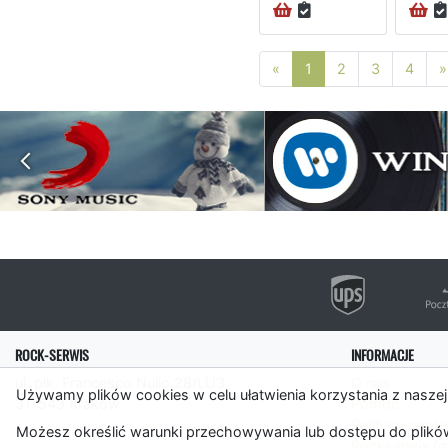
Poprzednia strona
«
1
2
3
4
»
ROCK-SERWIS
INFORMACJE
ul. płk. Francesco Nullo 28/LU3
O nas
Używamy plików cookies w celu ułatwienia korzystania z naszej
31-543 Kraków
Pomoc
Polityka cooki
Możesz określić warunki przechowywania lub dostępu do plików
Rockserwis.f