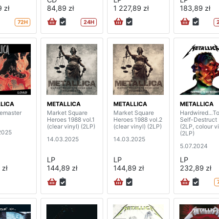
 zł
84,89 zł
1 227,89 zł
183,89 zł
72H
24H
LICA
METALLICA
METALLICA
METALLICA
remaster
Market Square
Market Square
Hardwired...T
Heroes 1988 vol.1
Heroes 1988 vol.2
Self-Destruct
(clear vinyl) (2LP)
(clear vinyl) (2LP)
(2LP, colour vi
2025
(2LP)
14.03.2025
14.03.2025
5.07.2024
LP
LP
LP
 zł
144,89 zł
144,89 zł
232,89 zł