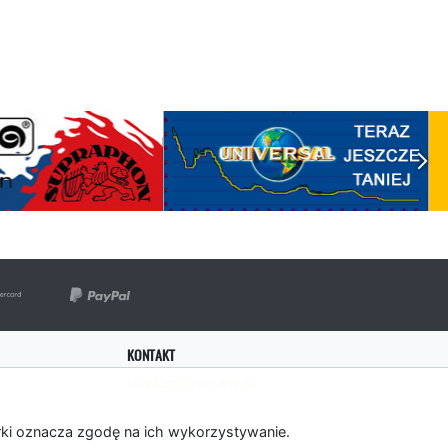
KONTAKT
bok@rockserwis.pl
rki oznacza zgodę na ich wykorzystywanie.