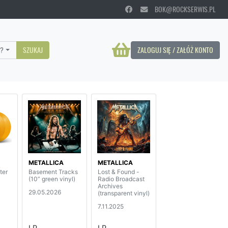
BOK@ROCKSERWIS.PL
?
SZUKAJ
ZALOGUJ SIĘ / ZAŁÓŻ KONTO
METALLICA
METALLICA
ter
Basement Tracks
Lost & Found -
(10” green vinyl)
Radio Broadcast
Archives
29.05.2026
(transparent vinyl)
7.11.2025
LP
LP