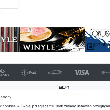
Następna strona
ZAKUPY
Formy płatności
 strony.
Koszty wysyłki
es
Panel Klienta
 cookies w Twojej przeglądarce. Brak zmiany ustawień przegląda
m
Regulamin