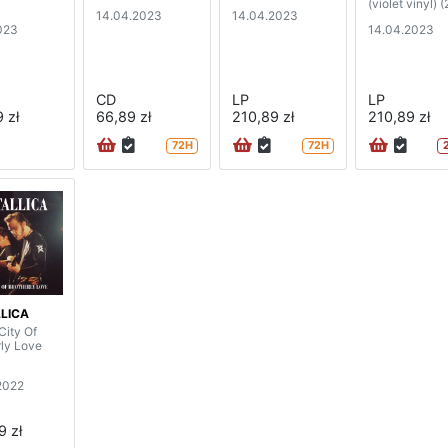
(violet vinyl) 
14.04.2023
14.04.2023
023
14.04.2023
CD
LP
LP
 zł
66,89 zł
210,89 zł
210,89 zł
72H
72H
LICA
City Of
rly Love
2022
9 zł