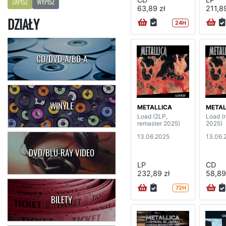
ZAPISZ
WYPISZ
63,89 zł
211,89
DZIAŁY
24H
CD/DVD-A/BD-A
WINYLE
METALLICA
METAL
Load (2LP,
Load (
remaster 2025)
2025)
13.06.2025
13.06.
DVD/BLU-RAY VIDEO
LP
CD
232,89 zł
58,89
72H
BILETY