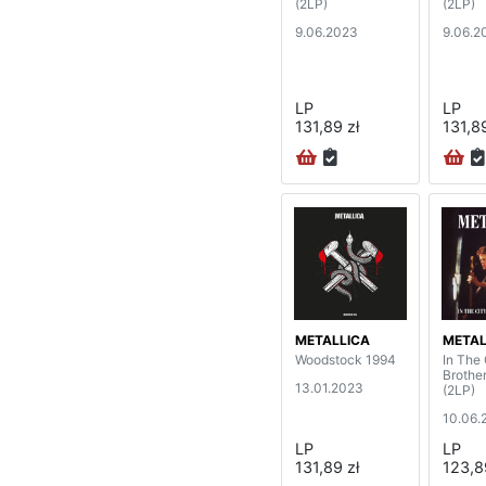
(2LP)
(2LP)
9.06.2023
9.06.2
LP
LP
131,89 zł
131,89
METALLICA
METAL
Woodstock 1994
In The 
Brothe
13.01.2023
(2LP)
10.06.
LP
LP
131,89 zł
123,8