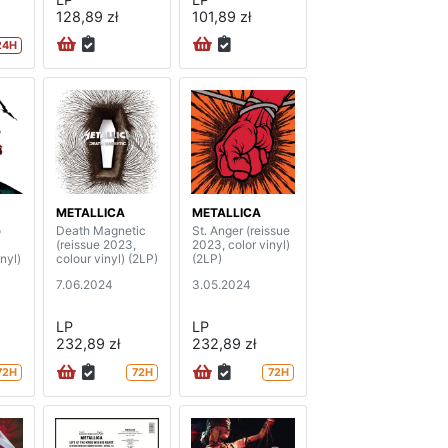
128,89 zł
101,89 zł
24H
METALLICA
METALLICA
o
Death Magnetic
St. Anger (reissue
(reissue 2023,
2023, color vinyl)
nyl)
colour vinyl) (2LP)
(2LP)
7.06.2024
3.05.2024
LP
LP
232,89 zł
232,89 zł
72H
72H
72H