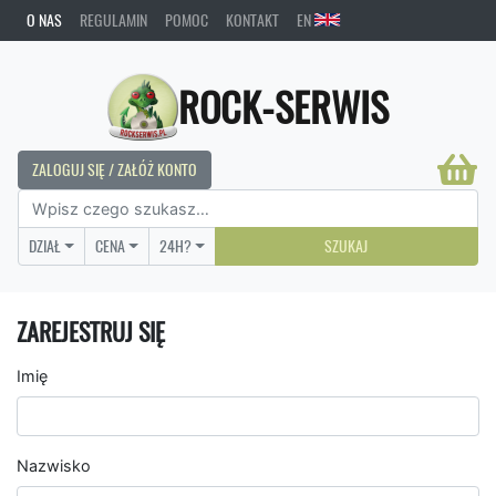
O NAS
REGULAMIN
POMOC
KONTAKT
EN
ROCK-SERWIS
ZALOGUJ SIĘ / ZAŁÓŻ KONTO
DZIAŁ
CENA
24H?
SZUKAJ
ZAREJESTRUJ SIĘ
Imię
Nazwisko