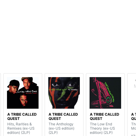
A TRIBE CALLED
A TRIBE CALLED
A TRIBE CALLED
A 
QUEST
QUEST
QUEST
Q
Hits, Rarities &
The Anthology
The Low End
Th
Remixes (ex-US
(ex-US edition)
Theory (ex-US
Mo
edition) (2LP)
(2LP)
edition) (2LP)