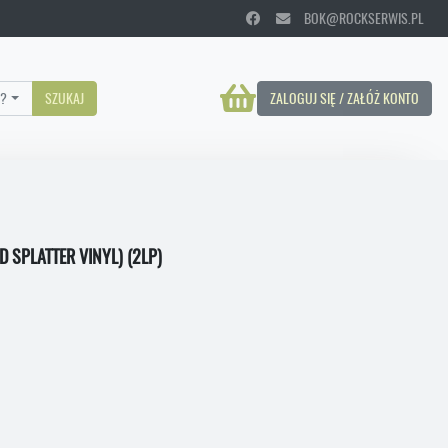
BOK@ROCKSERWIS.PL
?
SZUKAJ
ZALOGUJ SIĘ / ZAŁÓŻ KONTO
 SPLATTER VINYL) (2LP)