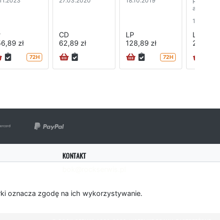
.11.2023
27.03.2020
18.10.2019
Rhythm (
anniversa
edition) (
18.12.201
P
CD
LP
LP
6,89 zł
62,89 zł
128,89 zł
212,89 z
72H
72H
KONTAKT
bok@rockserwis.pl
rki oznacza zgodę na ich wykorzystywanie.