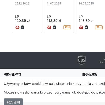
25.12.2025
11.07.2025
14.02.2025
LP
LP
LP
120,89 zł
118,89 zł
148,89 zł
72H
72H
ROCK-SERWIS
INFORMACJE
ul. płk. Francesco Nullo 28/LU3
O nas
Używamy plików cookies w celu ułatwienia korzystania z naszej
31-543 Kraków
Pomoc
Polityka cooki
Możesz określić warunki przechowywania lub dostępu do plików
Rockserwis.f
ROZUMIEM