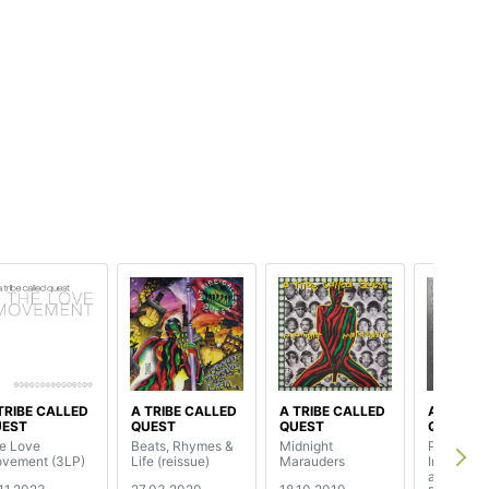
TRIBE CALLED
A TRIBE CALLED
A TRIBE CALLED
A TRIBE 
UEST
QUEST
QUEST
QUEST
e Love
Beats, Rhymes &
Midnight
People's
vement (3LP)
Life (reissue)
Marauders
Instinctiv
and the P