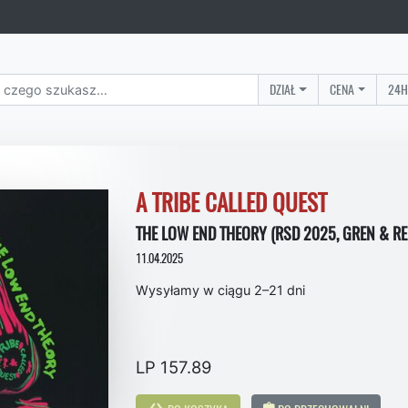
DZIAŁ
CENA
24H
A TRIBE CALLED QUEST
THE LOW END THEORY (RSD 2025, GREN & RED
11.04.2025
Wysyłamy w ciągu 2–21 dni
LP 157.89