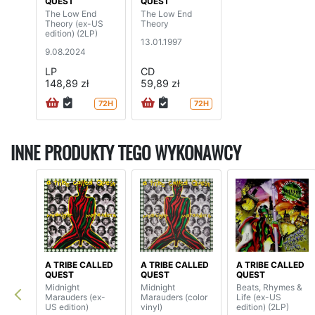
QUEST
QUEST
The Low End
The Low End
Theory (ex-US
Theory
edition) (2LP)
13.01.1997
9.08.2024
LP
CD
148,89 zł
59,89 zł
72H
72H
INNE PRODUKTY TEGO WYKONAWCY
A TRIBE CALLED
A TRIBE CALLED
A TRIBE CALLED
QUEST
QUEST
QUEST
Midnight
Midnight
Beats, Rhymes &
Marauders (ex-
Marauders (color
Life (ex-US
US edition)
vinyl)
edition) (2LP)