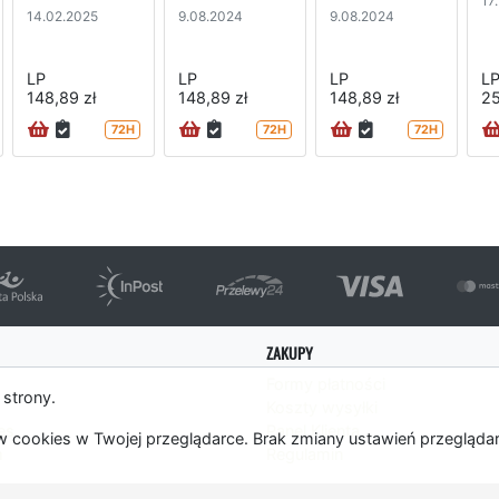
17
14.02.2025
9.08.2024
9.08.2024
LP
LP
LP
L
148,89 zł
148,89 zł
148,89 zł
25
72H
72H
72H
ZAKUPY
Formy płatności
 strony.
Koszty wysyłki
es
Panel Klienta
 cookies w Twojej przeglądarce. Brak zmiany ustawień przegląda
m
Regulamin