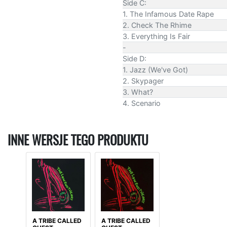
Side C:
1. The Infamous Date Rape
2. Check The Rhime
3. Everything Is Fair
-
Side D:
1. Jazz (We've Got)
2. Skypager
3. What?
4. Scenario
INNE WERSJE TEGO PRODUKTU
A TRIBE CALLED
A TRIBE CALLED