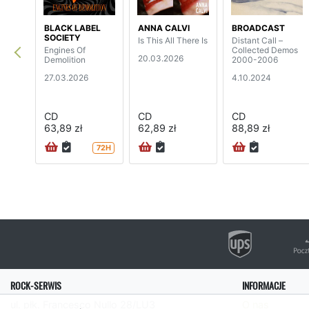
BLACK LABEL
ANNA CALVI
BROADCAST
SOCIETY
Is This All There Is
Distant Call –
Engines Of
Collected Demos
20.03.2026
Demolition
2000-2006
27.03.2026
4.10.2024
CD
CD
CD
63,89 zł
62,89 zł
88,89 zł
72H
ROCK-SERWIS
INFORMACJE
ul. płk. Francesco Nullo 28/LU3
O nas