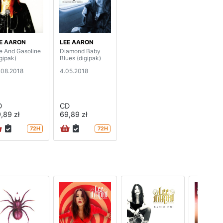
E AARON
LEE AARON
re And Gasoline
Diamond Baby
igipak)
Blues (digipak)
.08.2018
4.05.2018
D
CD
,89 zł
69,89 zł
72H
72H