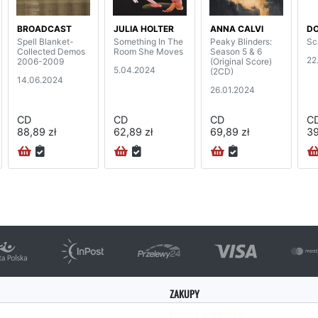
BROADCAST
JULIA HOLTER
ANNA CALVI
DO
Spell Blanket-
Something In The
Peaky Blinders:
Sc
Collected Demos
Room She Moves
Season 5 & 6
22
2006-2009
(Original Score)
5.04.2024
(2CD)
14.06.2024
26.01.2024
CD
CD
CD
C
88,89 zł
62,89 zł
69,89 zł
39
ZAKUPY
Formy płatności