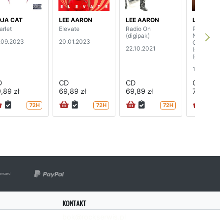
JA CAT
LEE AARON
LEE AARON
LEE AAR
arlet
Elevate
Radio On
Power So
(digipak)
N Roll - L
.09.2023
20.01.2023
Germany
22.10.2021
(CD+DVD
(digipak)
13.12.201
D
CD
CD
CD
,89 zł
69,89 zł
69,89 zł
74,89 zł
72H
72H
72H
KONTAKT
bok@rockserwis.pl