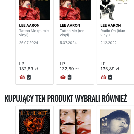
LEE AARON
LEE AARON
LEE AARON
Tattoo Me (purple
Tattoo Me (red
Radio On (blue
vinyl)
vinyl)
vinyl)
26.07.2024
5.07.2024
2.12.2022
LP
LP
LP
132,89 zł
132,89 zł
135,89 zł
KUPUJĄCY TEN PRODUKT WYBRALI RÓWNIEŻ