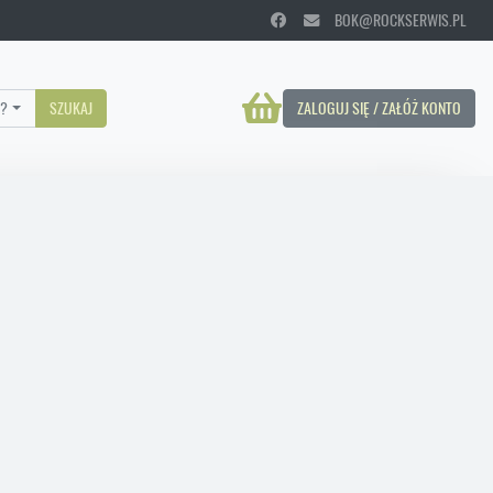
BOK@ROCKSERWIS.PL
?
SZUKAJ
ZALOGUJ SIĘ / ZAŁÓŻ KONTO