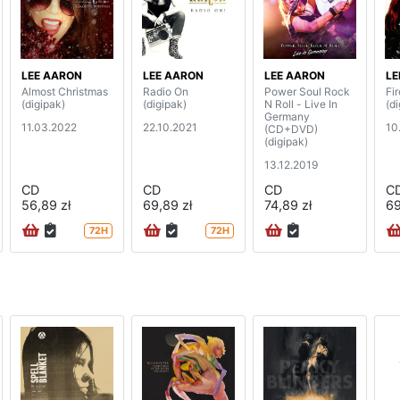
LEE AARON
LEE AARON
LEE AARON
LE
Almost Christmas
Radio On
Power Soul Rock
Fi
(digipak)
(digipak)
N Roll - Live In
(d
Germany
11.03.2022
22.10.2021
10
(CD+DVD)
(digipak)
13.12.2019
CD
CD
CD
C
56,89 zł
69,89 zł
74,89 zł
69
72H
72H