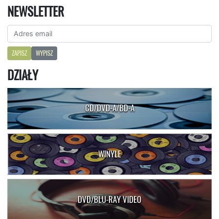
NEWSLETTER
ZAPISZ
WYPISZ
DZIAŁY
CD/DVD-A/BD-A
WINYLE
DVD/BLU-RAY VIDEO