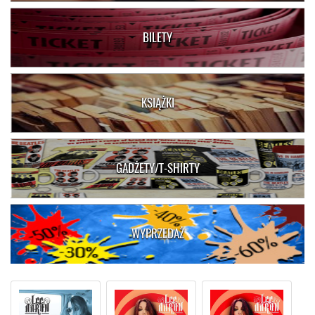
BILETY
KSIĄŻKI
GADŻETY/T-SHIRTY
WYPRZEDAŻ