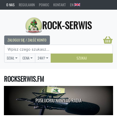
O NAS
REGULAMIN
POMOC
KONTAKT
EN
ROCK-SERWIS
ZALOGUJ SIĘ / ZAŁÓŻ KONTO
DZIAŁ
CENA
24H?
SZUKAJ
ROCKSERWIS.FM
POSŁUCHAJ NASZEGO RADIA