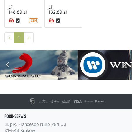
LP
LP
148,89 zł
132,89 zł
72H
Poprzednia strona
Następna strona
«
1
»
ROCK-SERWIS
ul. płk. Francesco Nullo 28/LU3
31-543 Kraków