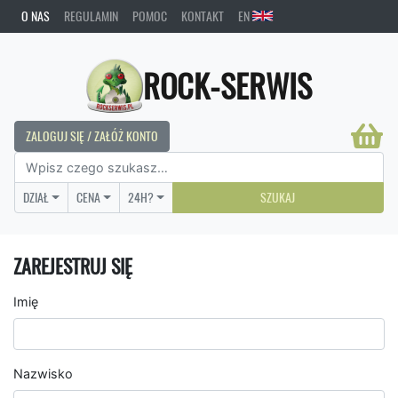
O NAS
REGULAMIN
POMOC
KONTAKT
EN
ROCK-SERWIS
ZALOGUJ SIĘ / ZAŁÓŻ KONTO
DZIAŁ
CENA
24H?
SZUKAJ
ZAREJESTRUJ SIĘ
Imię
Nazwisko