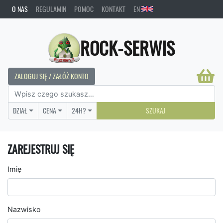
O NAS
REGULAMIN
POMOC
KONTAKT
EN
ROCK-SERWIS
ZALOGUJ SIĘ / ZAŁÓŻ KONTO
DZIAŁ
CENA
24H?
SZUKAJ
ZAREJESTRUJ SIĘ
Imię
Nazwisko