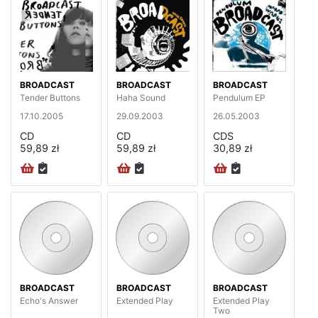
BROADCAST
BROADCAST
BROADCAST
Tender Buttons
Haha Sound
Pendulum EP
17.10.2005
29.09.2003
26.05.2003
CD
CD
CDS
59,89 zł
59,89 zł
30,89 zł
BROADCAST
BROADCAST
BROADCAST
Echo's Answer
Extended Play
Extended Play
Two