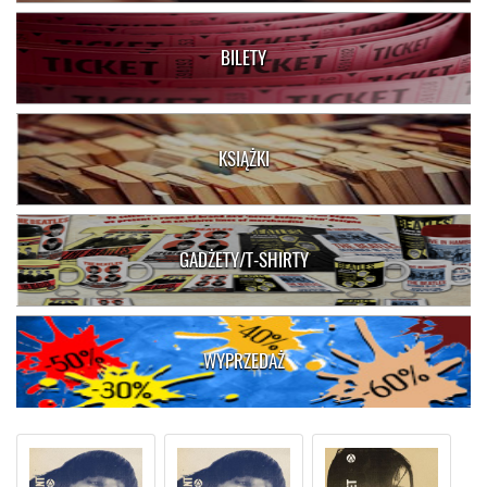
BILETY
KSIĄŻKI
GADŻETY/T-SHIRTY
WYPRZEDAŻ