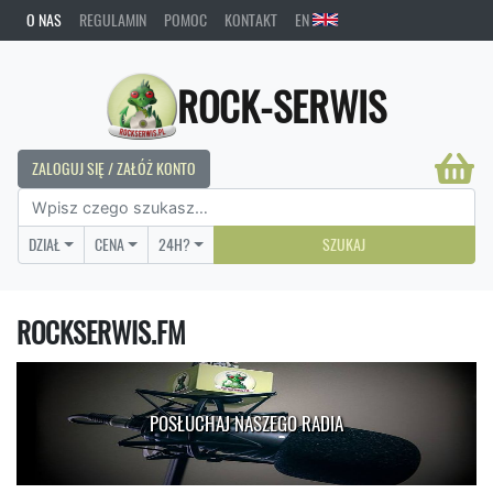
O NAS
REGULAMIN
POMOC
KONTAKT
EN
ROCK-SERWIS
ZALOGUJ SIĘ / ZAŁÓŻ KONTO
DZIAŁ
CENA
24H?
SZUKAJ
ROCKSERWIS.FM
POSŁUCHAJ NASZEGO RADIA