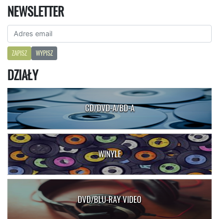
NEWSLETTER
ZAPISZ
WYPISZ
DZIAŁY
CD/DVD-A/BD-A
WINYLE
DVD/BLU-RAY VIDEO