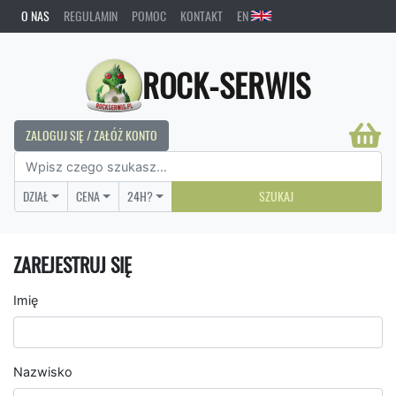
O NAS
REGULAMIN
POMOC
KONTAKT
EN
ROCK-SERWIS
ZALOGUJ SIĘ / ZAŁÓŻ KONTO
DZIAŁ
CENA
24H?
SZUKAJ
ZAREJESTRUJ SIĘ
Imię
Nazwisko