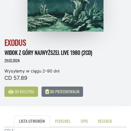
EXODUS
WIDOK Z GÓRY NAJWYŻSZEJ. LIVE 1980 (2CD)
29.03.2024
Wysyłamy w ciągu 2–90 dni
CD 57.89
DO KOSZYKA
DO PRZECHOWALNI
LISTA UTWORÓW
PERSONEL
OPIS
RECENZJE
CD 1: