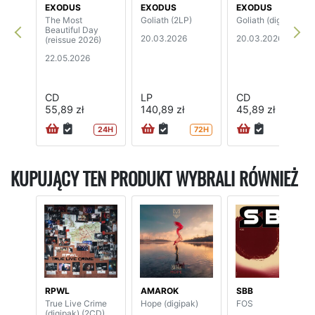
EXODUS
EXODUS
EXODUS
The Most
Goliath (2LP)
Goliath (digipak)
Beautiful Day
20.03.2026
20.03.2026
(reissue 2026)
22.05.2026
CD
LP
CD
55,89 zł
140,89 zł
45,89 zł
24H
72H
24H
KUPUJĄCY TEN PRODUKT WYBRALI RÓWNIEŻ
RPWL
AMAROK
SBB
True Live Crime
Hope (digipak)
FOS
(digipak) (2CD)