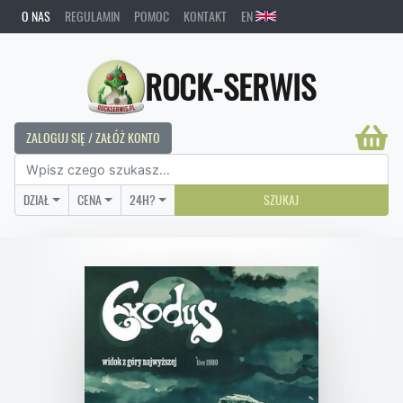
O NAS
REGULAMIN
POMOC
KONTAKT
EN
ROCK-SERWIS
ZALOGUJ SIĘ / ZAŁÓŻ KONTO
DZIAŁ
CENA
24H?
SZUKAJ