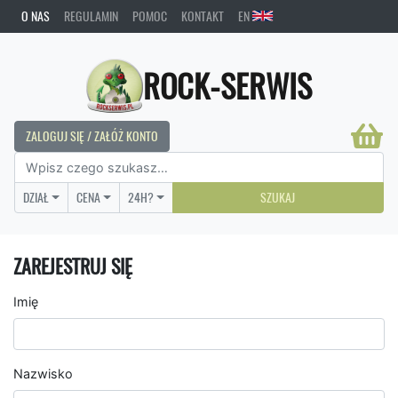
O NAS
REGULAMIN
POMOC
KONTAKT
EN
ROCK-SERWIS
ZALOGUJ SIĘ / ZAŁÓŻ KONTO
DZIAŁ
CENA
24H?
SZUKAJ
ZAREJESTRUJ SIĘ
Imię
Nazwisko