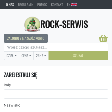
O NAS
REGULAMIN
POMOC
KONTAKT
EN
ROCK-SERWIS
ZALOGUJ SIĘ / ZAŁÓŻ KONTO
DZIAŁ
CENA
24H?
SZUKAJ
ZAREJESTRUJ SIĘ
Imię
Nazwisko