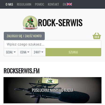
O NAS
REGULAMIN
POMOC
KONTAKT
EN
ROCK-SERWIS
ZALOGUJ SIĘ / ZAŁÓŻ KONTO
DZIAŁ
CENA
24H?
SZUKAJ
ROCKSERWIS.FM
POSŁUCHAJ NASZEGO RADIA