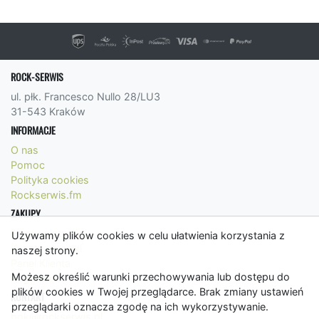
ROCK-SERWIS
ul. płk. Francesco Nullo 28/LU3
31-543 Kraków
INFORMACJE
O nas
Pomoc
Polityka cookies
Rockserwis.fm
ZAKUPY
Formy płatności
Używamy plików cookies w celu ułatwienia korzystania z
Koszty wysyłki
naszej strony.
Panel Klienta
Możesz określić warunki przechowywania lub dostępu do
Regulamin
plików cookies w Twojej przeglądarce. Brak zmiany ustawień
KONTAKT
przeglądarki oznacza zgodę na ich wykorzystywanie.
bok@rockserwis.pl