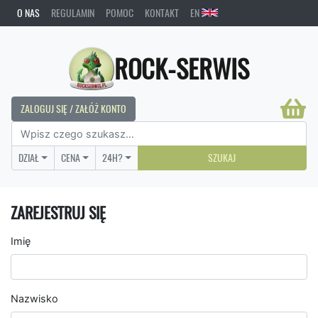
O NAS
REGULAMIN
POMOC
KONTAKT
EN
ROCK-SERWIS
ZALOGUJ SIĘ / ZAŁÓŻ KONTO
DZIAŁ
CENA
24H?
SZUKAJ
ZAREJESTRUJ SIĘ
Imię
Nazwisko