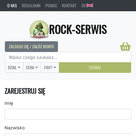
O NAS
REGULAMIN
POMOC
KONTAKT
EN
ROCK-SERWIS
ZALOGUJ SIĘ / ZAŁÓŻ KONTO
DZIAŁ
CENA
24H?
SZUKAJ
ZAREJESTRUJ SIĘ
Imię
Nazwisko