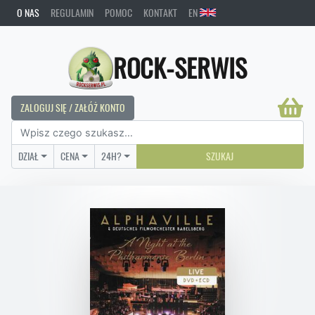
O NAS
REGULAMIN
POMOC
KONTAKT
EN
ROCK-SERWIS
ZALOGUJ SIĘ / ZAŁÓŻ KONTO
DZIAŁ
CENA
24H?
SZUKAJ