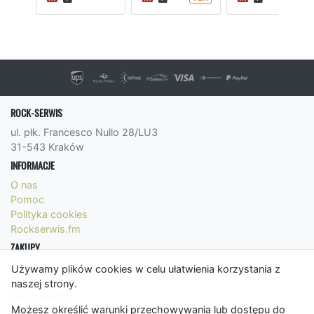
ROCK-SERWIS
ul. płk. Francesco Nullo 28/LU3
31-543 Kraków
INFORMACJE
O nas
Pomoc
Polityka cookies
Rockserwis.fm
ZAKUPY
Formy płatności
Używamy plików cookies w celu ułatwienia korzystania z
Koszty wysyłki
naszej strony.
Panel Klienta
Możesz określić warunki przechowywania lub dostępu do
Regulamin