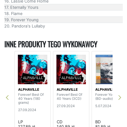
16. Lassie Come Home
17. Eternally Yours
18. Flame
19. Forever Young
20. Pandora's Lullaby
INNE PRODUKTY TEGO WYKONAWCY
ALPHAVILLE
ALPHAVILLE
ALPHAVILLE
Forever! Best Of
Forever! Best Of
Forever Young
40 Years (180
40 Years (3CD)
(BD-audio)
grams)
27.09.2024
5.07.2024
27.09.2024
LP
CD
BD
127,89 zł
140,89 zł
81,89 zł