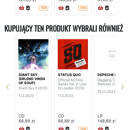
72H
72H
24H
KUPUJĄCY TEN PRODUKT WYBRALI RÓWNIEŻ
GIANT SKY
STATUS QUO
DEPECHE MODE
(ERLEND VIKEN
Official Archive
Wagging Tongue
OF SOUP)
Series Vol. 2: Live
Remixes (12”EP)
Giant Sky II (2CD)
In London (2CD)
25.12.2023
1.12.2023
1.12.2023
CD
CD
LP
66,89 zł
66,89 zł
148,89 zł
72H
72H