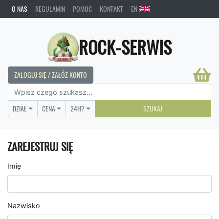
O NAS
REGULAMIN
POMOC
KONTAKT
EN
ROCK-SERWIS
ZALOGUJ SIĘ / ZAŁÓŻ KONTO
DZIAŁ
CENA
24H?
SZUKAJ
ZAREJESTRUJ SIĘ
Imię
Nazwisko