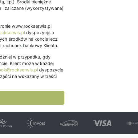
ą, itp.). Środki pieniężne
 i zaliczane (wykorzystywane)
.
 stronie www.rockserwis.pl
ckserwis.pl
dyspozycję o
ch środków na koncie lecz
 rachunek bankowy Klienta.
później w przypadku, gdy
cie, Klient może w każdej
bok@rockserwis.pl
dyspozycję
zęści na wskazany w treści