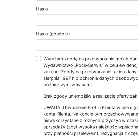
Hasło
Hasło (powtórz)
Wyrażam zgodę na przetwarzanie moich da
Wydawnictwo „Rock-Serwis” w celu ewidencji s
zakupu. Zgody na przetwarzanie takich dan
sierpnia 1997 r. o ochronie danych osobowych
późniejszymi zmianami.
Brak zgody uniemożliwia realizację oferty zak
UWAGA! Utworzenie Profilu Klienta wiąże si
konta Klienta. Na koncie tym przechowywane 
niewykorzystane z różnych przyczyn w czasi
sprzedaży (zbyt wysoka należność wpłacon
przy płatności przelewem), rezygnacja z czę