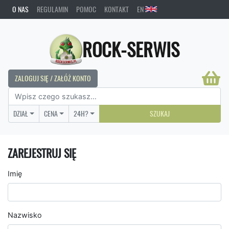
O NAS
REGULAMIN
POMOC
KONTAKT
EN
ROCK-SERWIS
ZALOGUJ SIĘ / ZAŁÓŻ KONTO
DZIAŁ
CENA
24H?
SZUKAJ
ZAREJESTRUJ SIĘ
Imię
Nazwisko