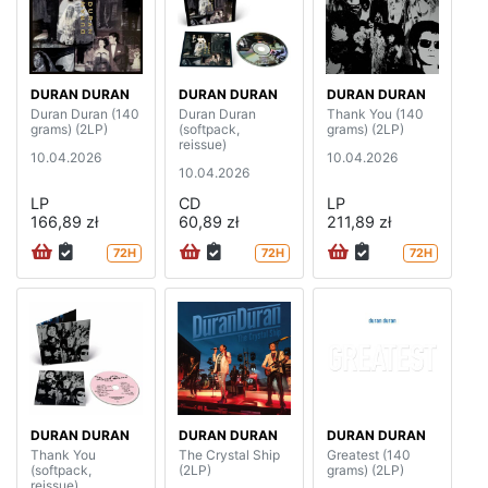
DURAN DURAN
DURAN DURAN
DURAN DURAN
Duran Duran (140
Duran Duran
Thank You (140
grams) (2LP)
(softpack,
grams) (2LP)
reissue)
10.04.2026
10.04.2026
10.04.2026
LP
CD
LP
166,89 zł
60,89 zł
211,89 zł
72H
72H
72H
DURAN DURAN
DURAN DURAN
DURAN DURAN
Thank You
The Crystal Ship
Greatest (140
(softpack,
(2LP)
grams) (2LP)
reissue)