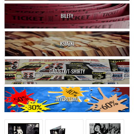
BILETY
KSIĄŻKI
GADŻETY/T-SHIRTY
WYPRZEDAŻ