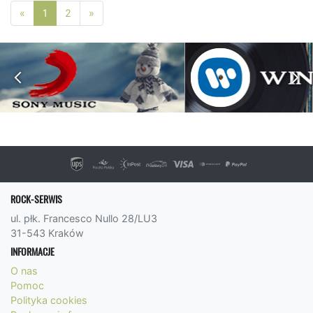
Poprzednia strona
Następna strona
«
1
2
»
ROCK-SERWIS
ul. płk. Francesco Nullo 28/LU3
31-543 Kraków
INFORMACJE
O nas
Pomoc
Polityka cookies