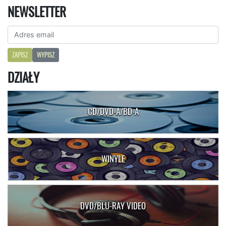
NEWSLETTER
ZAPISZ
WYPISZ
DZIAŁY
CD/DVD-A/BD-A
WINYLE
DVD/BLU-RAY VIDEO