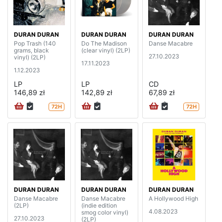
DURAN DURAN
DURAN DURAN
DURAN DURAN
Pop Trash (140
Do The Madison
Danse Macabre
grams, black
(clear vinyl) (2LP)
27.10.2023
vinyl) (2LP)
17.11.2023
1.12.2023
LP
LP
CD
146,89 zł
142,89 zł
67,89 zł
72H
72H
DURAN DURAN
DURAN DURAN
DURAN DURAN
Danse Macabre
Danse Macabre
A Hollywood High
(2LP)
(indie edition
4.08.2023
smog color vinyl)
27.10.2023
(2LP)