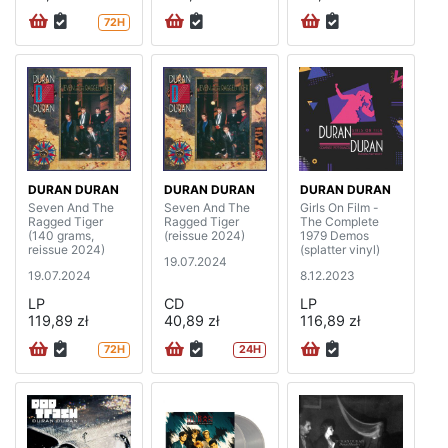
72H
DURAN DURAN
DURAN DURAN
DURAN DURAN
Seven And The
Seven And The
Girls On Film -
Ragged Tiger
Ragged Tiger
The Complete
(140 grams,
(reissue 2024)
1979 Demos
reissue 2024)
(splatter vinyl)
19.07.2024
19.07.2024
8.12.2023
LP
CD
LP
119,89 zł
40,89 zł
116,89 zł
72H
24H