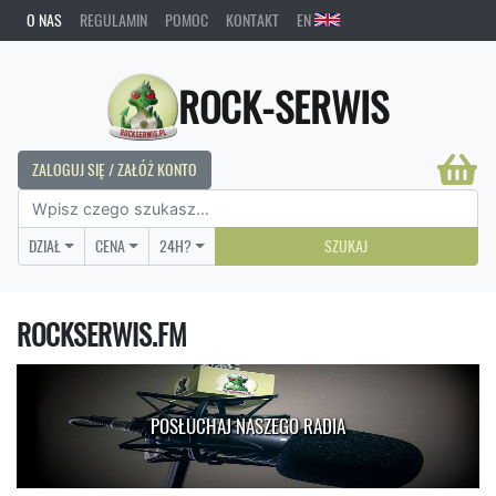
O NAS
REGULAMIN
POMOC
KONTAKT
EN
ROCK-SERWIS
ZALOGUJ SIĘ / ZAŁÓŻ KONTO
DZIAŁ
CENA
24H?
SZUKAJ
ROCKSERWIS.FM
POSŁUCHAJ NASZEGO RADIA