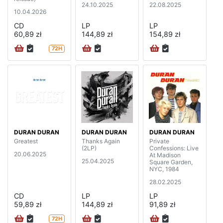
24.10.2025
22.08.2025
10.04.2026
CD
LP
LP
60,89 zł
144,89 zł
154,89 zł
72H
DURAN DURAN
DURAN DURAN
DURAN DURAN
Greatest
Thanks Again
Private
(2LP)
Confessions: Live
20.06.2025
At Madison
25.04.2025
Square Garden,
NYC, 1984
28.02.2025
CD
LP
LP
59,89 zł
144,89 zł
91,89 zł
72H