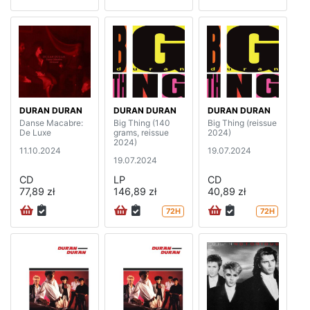
DURAN DURAN
DURAN DURAN
DURAN DURAN
Danse Macabre:
Big Thing (140
Big Thing (reissue
De Luxe
grams, reissue
2024)
2024)
11.10.2024
19.07.2024
19.07.2024
CD
LP
CD
77,89 zł
146,89 zł
40,89 zł
72H
72H