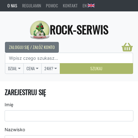
O NAS
REGULAMIN
POMOC
KONTAKT
EN
ROCK-SERWIS
ZALOGUJ SIĘ / ZAŁÓŻ KONTO
DZIAŁ
CENA
24H?
SZUKAJ
ZAREJESTRUJ SIĘ
Imię
Nazwisko