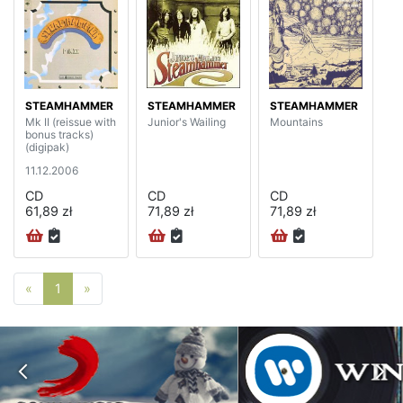
STEAMHAMMER
STEAMHAMMER
STEAMHAMMER
Mk II (reissue with
Junior's Wailing
Mountains
bonus tracks)
(digipak)
11.12.2006
CD
CD
CD
61,89 zł
71,89 zł
71,89 zł
Poprzednia strona
Następna strona
«
1
»