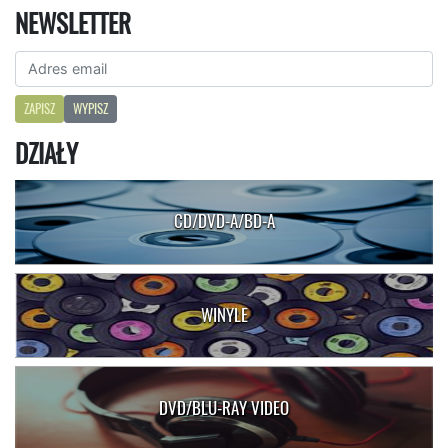
NEWSLETTER
ZAPISZ
WYPISZ
DZIAŁY
CD/DVD-A/BD-A
WINYLE
DVD/BLU-RAY VIDEO