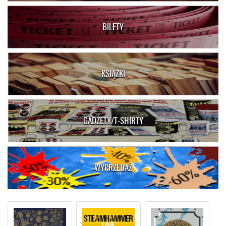
BILETY
KSIĄŻKI
GADŻETY/T-SHIRTY
WYPRZEDAŻ