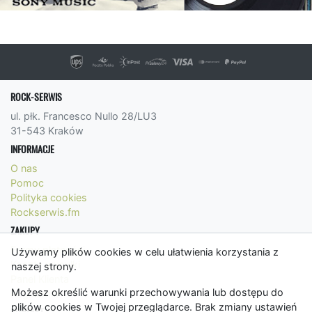
ROCK-SERWIS
ul. płk. Francesco Nullo 28/LU3
31-543 Kraków
INFORMACJE
O nas
Pomoc
Polityka cookies
Rockserwis.fm
ZAKUPY
Formy płatności
Używamy plików cookies w celu ułatwienia korzystania z
Koszty wysyłki
naszej strony.
Panel Klienta
Możesz określić warunki przechowywania lub dostępu do
Regulamin
plików cookies w Twojej przeglądarce. Brak zmiany ustawień