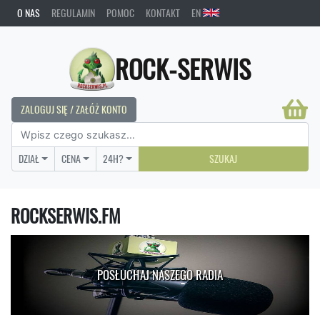
O NAS
REGULAMIN
POMOC
KONTAKT
EN
ROCK-SERWIS
ZALOGUJ SIĘ / ZAŁÓŻ KONTO
DZIAŁ
CENA
24H?
SZUKAJ
ROCKSERWIS.FM
POSŁUCHAJ NASZEGO RADIA