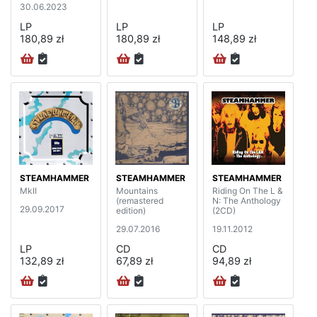
30.06.2023
LP
LP
LP
180,89 zł
180,89 zł
148,89 zł
STEAMHAMMER
STEAMHAMMER
STEAMHAMMER
MkII
Mountains
Riding On The L &
(remastered
N: The Anthology
29.09.2017
edition)
(2CD)
29.07.2016
19.11.2012
LP
CD
CD
132,89 zł
67,89 zł
94,89 zł