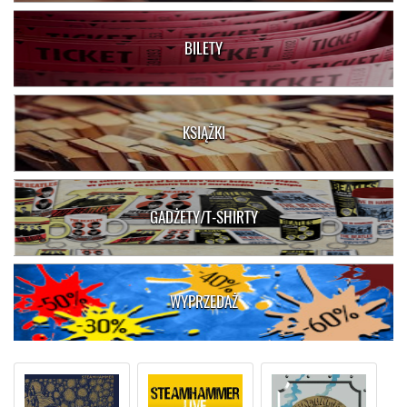
BILETY
KSIĄŻKI
GADŻETY/T-SHIRTY
WYPRZEDAŻ