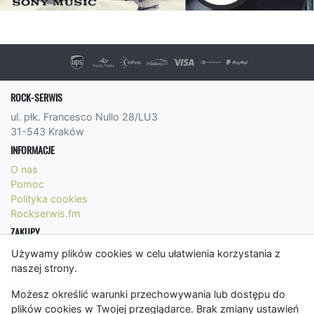
ROCK-SERWIS
ul. płk. Francesco Nullo 28/LU3
31-543 Kraków
INFORMACJE
O nas
Pomoc
Polityka cookies
Rockserwis.fm
ZAKUPY
Formy płatności
Używamy plików cookies w celu ułatwienia korzystania z
Koszty wysyłki
naszej strony.
Panel Klienta
Możesz określić warunki przechowywania lub dostępu do
Regulamin
plików cookies w Twojej przeglądarce. Brak zmiany ustawień