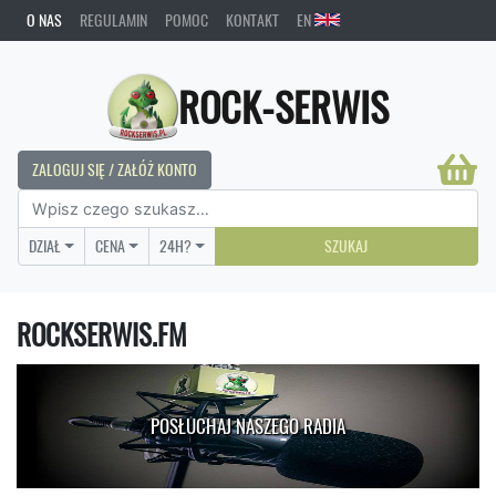
O NAS
REGULAMIN
POMOC
KONTAKT
EN
ROCK-SERWIS
ZALOGUJ SIĘ / ZAŁÓŻ KONTO
DZIAŁ
CENA
24H?
SZUKAJ
ROCKSERWIS.FM
POSŁUCHAJ NASZEGO RADIA