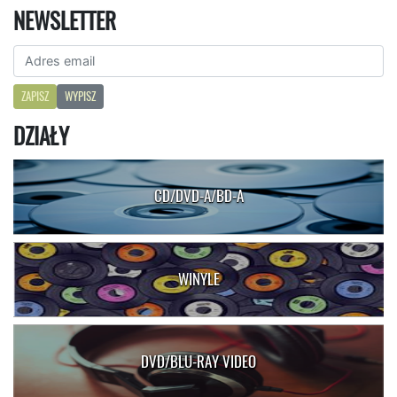
NEWSLETTER
ZAPISZ
WYPISZ
DZIAŁY
CD/DVD-A/BD-A
WINYLE
DVD/BLU-RAY VIDEO