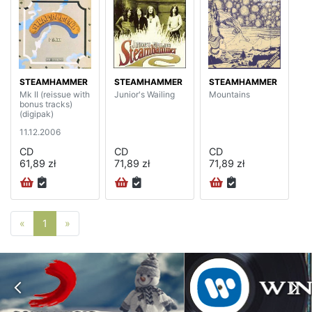
STEAMHAMMER
STEAMHAMMER
STEAMHAMMER
Mk II (reissue with
Junior's Wailing
Mountains
bonus tracks)
(digipak)
11.12.2006
CD
CD
CD
61,89 zł
71,89 zł
71,89 zł
Poprzednia strona
Następna strona
«
1
»