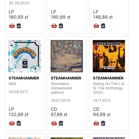
30.06.2023
LP
LP
LP
180,89 zł
180,89 zł
148,89 zł
STEAMHAMMER
STEAMHAMMER
STEAMHAMMER
MkII
Mountains
Riding On The L &
(remastered
N: The Anthology
29.09.2017
edition)
(2CD)
29.07.2016
19.11.2012
LP
CD
CD
132,89 zł
67,89 zł
94,89 zł