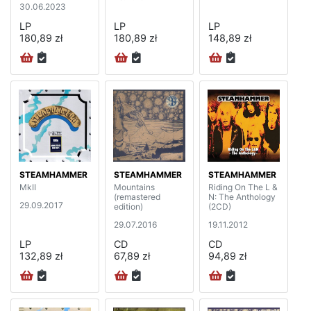
30.06.2023
LP
LP
LP
180,89 zł
180,89 zł
148,89 zł
STEAMHAMMER
STEAMHAMMER
STEAMHAMMER
MkII
Mountains
Riding On The L &
(remastered
N: The Anthology
29.09.2017
edition)
(2CD)
29.07.2016
19.11.2012
LP
CD
CD
132,89 zł
67,89 zł
94,89 zł