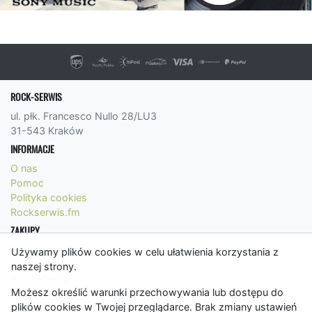
ROCK-SERWIS
ul. płk. Francesco Nullo 28/LU3
31-543 Kraków
INFORMACJE
O nas
Pomoc
Polityka cookies
Rockserwis.fm
ZAKUPY
Formy płatności
Używamy plików cookies w celu ułatwienia korzystania z
Koszty wysyłki
naszej strony.
Panel Klienta
Możesz określić warunki przechowywania lub dostępu do
Regulamin
plików cookies w Twojej przeglądarce. Brak zmiany ustawień