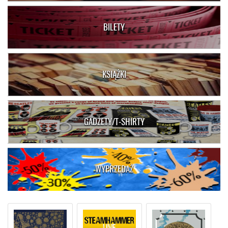
BILETY
KSIĄŻKI
GADŻETY/T-SHIRTY
WYPRZEDAŻ