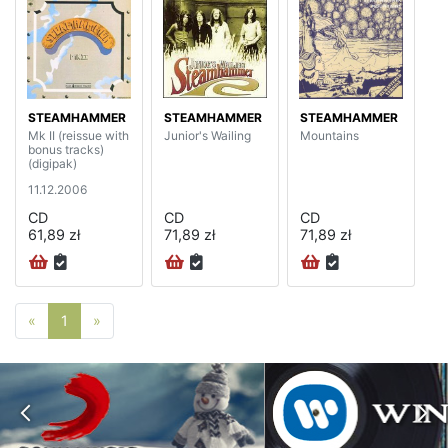
STEAMHAMMER
STEAMHAMMER
STEAMHAMMER
Mk II (reissue with
Junior's Wailing
Mountains
bonus tracks)
(digipak)
11.12.2006
CD
CD
CD
61,89 zł
71,89 zł
71,89 zł
Poprzednia strona
Następna strona
«
1
»