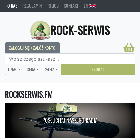
O NAS
REGULAMIN
POMOC
KONTAKT
EN
ROCK-SERWIS
ZALOGUJ SIĘ / ZAŁÓŻ KONTO
DZIAŁ
CENA
24H?
SZUKAJ
ROCKSERWIS.FM
POSŁUCHAJ NASZEGO RADIA