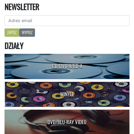
NEWSLETTER
ZAPISZ
WYPISZ
DZIAŁY
CD/DVD-A/BD-A
WINYLE
DVD/BLU-RAY VIDEO