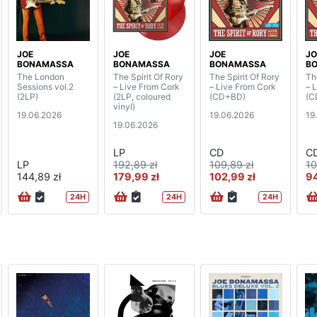
JOE
JOE
JOE
JO
BONAMASSA
BONAMASSA
BONAMASSA
B
The London
The Spirit Of Rory
The Spirit Of Rory
Th
Sessions vol.2
– Live From Cork
– Live From Cork
– 
(2LP)
(2LP, coloured
(CD+BD)
(C
vinyl)
19.06.2026
19.06.2026
19
19.06.2026
LP
CD
C
LP
192,89 zł
109,89 zł
10
144,89 zł
179,99 zł
102,99 zł
94
24H
24H
24H