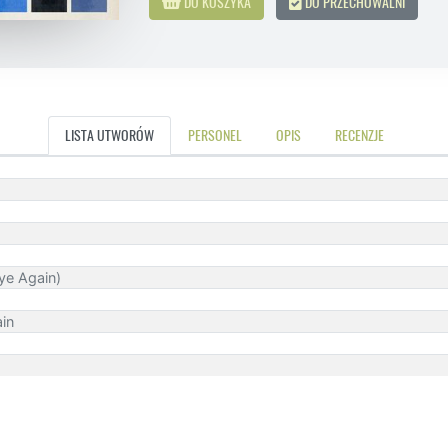
DO KOSZYKA
DO PRZECHOWALNI
LISTA UTWORÓW
PERSONEL
OPIS
RECENZJE
ye Again)
ain