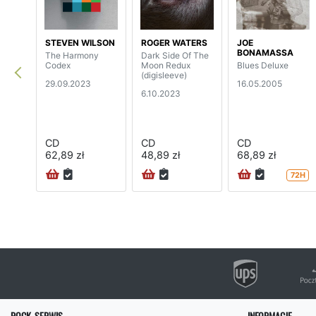
STEVEN WILSON
ROGER WATERS
JOE
BONAMASSA
The Harmony
Dark Side Of The
Codex
Moon Redux
Blues Deluxe
(digisleeve)
29.09.2023
16.05.2005
6.10.2023
CD
CD
CD
62,89 zł
48,89 zł
68,89 zł
72H