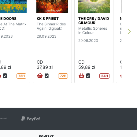
E DOORS
KK'S PRIEST
THE ORB / DAVID
MIDGE U
GILMOUR
ve At The Matrix
The Sinner Rides
Gift (delu
CD)
Again (digipak)
Metallic Spheres
edition, r
In Colour
(4CD)
09.2023
29.09.2023
29.09.2023
22.09.20
D
CD
CD
CD
,89 zł
37,89 zł
59,89 zł
198,89 z
72H
72H
24H