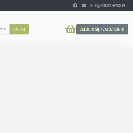
BOK@ROCKSERWIS.PL
?
SZUKAJ
ZALOGUJ SIĘ / ZAŁÓŻ KONTO