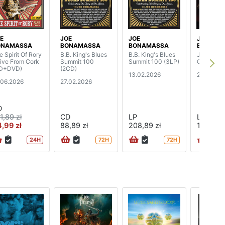
E
JOE
JOE
JOE
ONAMASSA
BONAMASSA
BONAMASSA
BONAMA
e Spirit Of Rory
B.B. King's Blues
B.B. King's Blues
Jesus Lef
Live From Cork
Summit 100
Summit 100 (3LP)
Chicago (
D+DVD)
(2CD)
13.02.2026
24.10.20
.06.2026
27.02.2026
D
1,89 zł
CD
LP
LP
,99 zł
88,89 zł
208,89 zł
144,89 z
24H
72H
72H