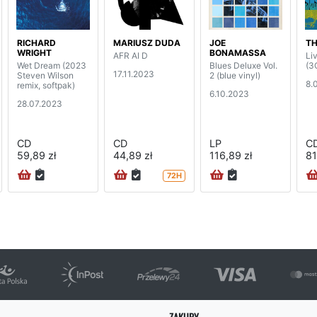
RICHARD
MARIUSZ DUDA
JOE
TH
WRIGHT
BONAMASSA
AFR AI D
Li
Wet Dream (2023
Blues Deluxe Vol.
(3
17.11.2023
Steven Wilson
2 (blue vinyl)
8.
remix, softpak)
6.10.2023
28.07.2023
CD
CD
LP
C
59,89 zł
44,89 zł
116,89 zł
81
72H