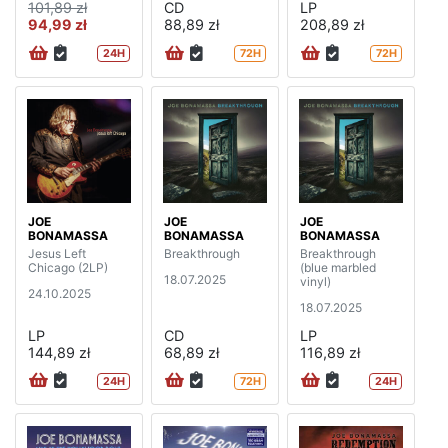
101,89 zł
CD
LP
94,99 zł
88,89 zł
208,89 zł
24H
72H
72H
JOE
JOE
JOE
BONAMASSA
BONAMASSA
BONAMASSA
Jesus Left
Breakthrough
Breakthrough
Chicago (2LP)
(blue marbled
18.07.2025
vinyl)
24.10.2025
18.07.2025
LP
CD
LP
144,89 zł
68,89 zł
116,89 zł
24H
72H
24H