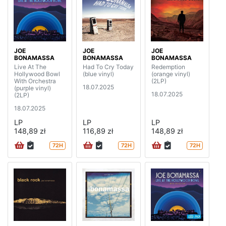
JOE
JOE
JOE
BONAMASSA
BONAMASSA
BONAMASSA
Live At The
Had To Cry Today
Redemption
Hollywood Bowl
(blue vinyl)
(orange vinyl)
With Orchestra
(2LP)
18.07.2025
(purple vinyl)
18.07.2025
(2LP)
18.07.2025
LP
LP
LP
148,89 zł
116,89 zł
148,89 zł
72H
72H
72H