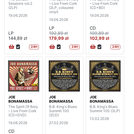
Sessions vol.2
– Live From Cork
– Live From Cork
(2LP)
(2LP, coloured
(CD+BD)
vinyl)
19.06.2026
19.06.2026
19.06.2026
LP
CD
LP
192,89 zł
109,89 zł
144,89 zł
179,99 zł
102,99 zł
24H
24H
24H
JOE
JOE
JOE
BONAMASSA
BONAMASSA
BONAMASSA
The Spirit Of Rory
B.B. King's Blues
B.B. King's Blues
– Live From Cork
Summit 100
Summit 100 (3LP)
(CD+DVD)
(2CD)
13.02.2026
19.06.2026
27.02.2026
CD