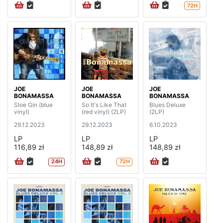
72H
JOE
JOE
JOE
BONAMASSA
BONAMASSA
BONAMASSA
Sloe Gin (blue
So It's Like That
Blues Deluxe
vinyl)
(red vinyl) (2LP)
(2LP)
29.12.2023
29.12.2023
6.10.2023
LP
LP
LP
116,89 zł
148,89 zł
148,89 zł
24H
72H