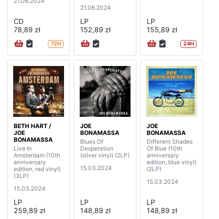
21.06.2024
21.06.2024
CD
LP
LP
78,89 zł
152,89 zł
155,89 zł
72H
24H
BETH HART /
JOE
JOE
JOE
BONAMASSA
BONAMASSA
BONAMASSA
Blues Of
Different Shades
Live In
Desperation
Of Blue (10th
Amsterdam (10th
(silver vinyl) (2LP)
anniversary
anniversary
edition, blue vinyl)
15.03.2024
edition, red vinyl)
(2LP)
(3LP)
15.03.2024
15.03.2024
LP
LP
LP
259,89 zł
148,89 zł
148,89 zł