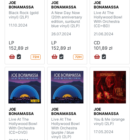
JOE
JOE
JOE
BONAMASSA
BONAMASSA
BONAMASSA
Black Rock (gold
A New Day Now
Live At The
vinyl) (2LP)
(20th anniversary
Hollywood Bowl
edition, sunburst
With Orchestra
11.10.2024
blue vinyl) (2LP)
(CD+BD)
26.07.2024
21.06.2024
LP
LP
CD
152,89 zł
152,89 zł
101,89 zł
72H
72H
JOE
JOE
JOE
BONAMASSA
BONAMASSA
BONAMASSA
Live At The
Live At The
You & Me (orange
Hollywood Bowl
Hollywood Bowl
vinyl) (2LP)
With Orchestra
With Orchestra
17.05.2024
(CD+DVD)
(purple / blue
vinyl) (2LP)