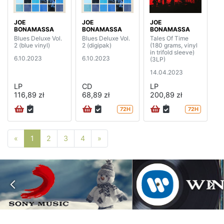
JOE
JOE
JOE
BONAMASSA
BONAMASSA
BONAMASSA
Blues Deluxe Vol.
Blues Deluxe Vol.
Tales Of Time
2 (blue vinyl)
2 (digipak)
(180 grams, vinyl
in trifold sleeve)
6.10.2023
6.10.2023
(3LP)
14.04.2023
LP
CD
LP
116,89 zł
68,89 zł
200,89 zł
72H
72H
Poprzednia strona
Następna strona
«
1
2
3
4
»