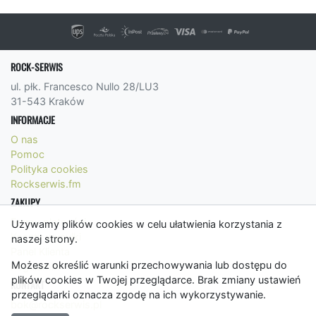
ROCK-SERWIS
ul. płk. Francesco Nullo 28/LU3
31-543 Kraków
INFORMACJE
O nas
Pomoc
Polityka cookies
Rockserwis.fm
ZAKUPY
Formy płatności
Używamy plików cookies w celu ułatwienia korzystania z
Koszty wysyłki
naszej strony.
Panel Klienta
Możesz określić warunki przechowywania lub dostępu do
Regulamin
plików cookies w Twojej przeglądarce. Brak zmiany ustawień
KONTAKT
przeglądarki oznacza zgodę na ich wykorzystywanie.
bok@rockserwis.pl