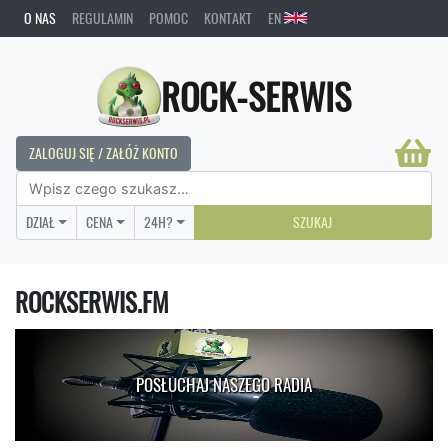
O NAS
REGULAMIN
POMOC
KONTAKT
EN
ROCK-SERWIS
ZALOGUJ SIĘ / ZAŁÓŻ KONTO
DZIAŁ
CENA
24H?
SZUKAJ
ROCKSERWIS.FM
POSŁUCHAJ NASZEGO RADIA