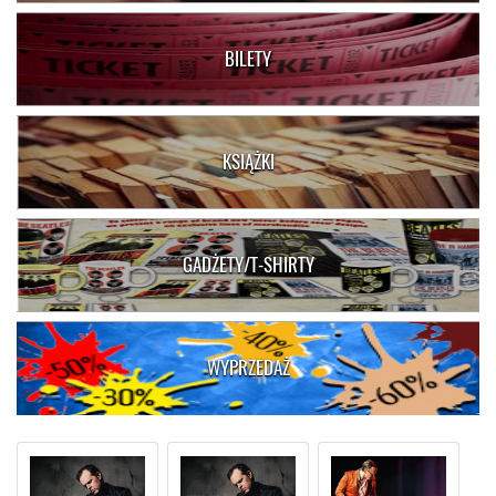
BILETY
KSIĄŻKI
GADŻETY/T-SHIRTY
WYPRZEDAŻ