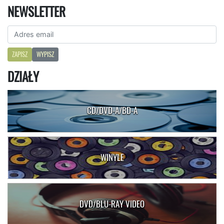
NEWSLETTER
ZAPISZ
WYPISZ
DZIAŁY
CD/DVD-A/BD-A
WINYLE
DVD/BLU-RAY VIDEO