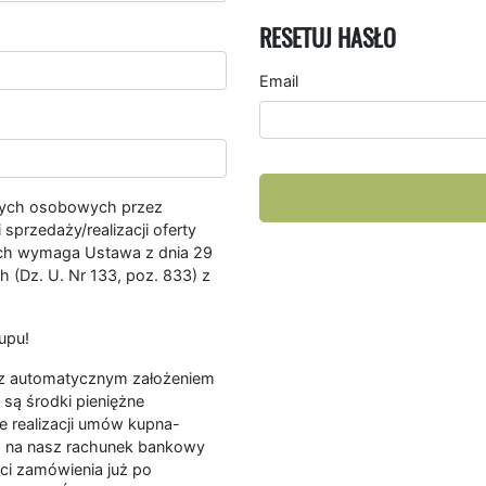
RESETUJ HASŁO
Email
nych osobowych przez
przedaży/realizacji oferty
ych wymaga Ustawa z dnia 29
 (Dz. U. Nr 133, poz. 833) z
upu!
ę z automatycznym założeniem
są środki pieniężne
e realizacji umów kupna-
a na nasz rachunek bankowy
ści zamówienia już po