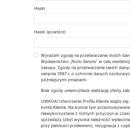
Hasło
Hasło (powtórz)
Wyrażam zgodę na przetwarzanie moich da
Wydawnictwo „Rock-Serwis” w celu ewidencji s
zakupu. Zgody na przetwarzanie takich dan
sierpnia 1997 r. o ochronie danych osobowych
późniejszymi zmianami.
Brak zgody uniemożliwia realizację oferty zak
UWAGA! Utworzenie Profilu Klienta wiąże si
konta Klienta. Na koncie tym przechowywane 
niewykorzystane z różnych przyczyn w czasi
sprzedaży (zbyt wysoka należność wpłacon
przy płatności przelewem), rezygnacja z czę