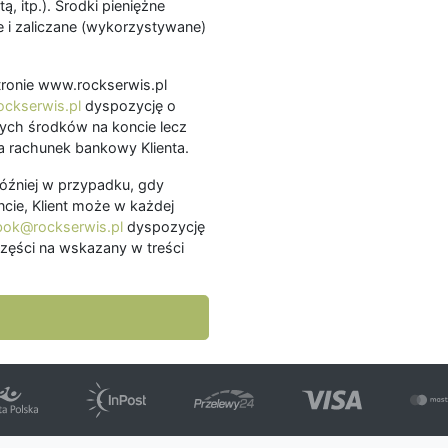
ą, itp.). Środki pieniężne
 i zaliczane (wykorzystywane)
.
 stronie www.rockserwis.pl
ckserwis.pl
dyspozycję o
ch środków na koncie lecz
 rachunek bankowy Klienta.
później w przypadku, gdy
cie, Klient może w każdej
bok@rockserwis.pl
dyspozycję
zęści na wskazany w treści