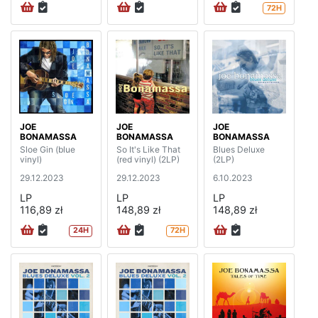
72H
JOE
JOE
JOE
BONAMASSA
BONAMASSA
BONAMASSA
Sloe Gin (blue
So It's Like That
Blues Deluxe
vinyl)
(red vinyl) (2LP)
(2LP)
29.12.2023
29.12.2023
6.10.2023
LP
LP
LP
116,89 zł
148,89 zł
148,89 zł
24H
72H