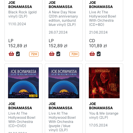
JOE
JOE
JOE
BONAMASSA
BONAMASSA
BONAMASSA
Black Rock (gold
A New Day Now
Live At The
vinyl) (2LP)
(20th anniversary
Hollywood Bowl
edition, sunburst
With Orchestra
11.10.2024
blue vinyl) (2LP)
(CD+BD)
26.07.2024
21.06.2024
LP
LP
CD
152,89 zł
152,89 zł
101,89 zł
72H
72H
JOE
JOE
JOE
BONAMASSA
BONAMASSA
BONAMASSA
Live At The
Live At The
You & Me (orange
Hollywood Bowl
Hollywood Bowl
vinyl) (2LP)
With Orchestra
With Orchestra
17.05.2024
(CD+DVD)
(purple / blue
vinyl) (2LP)