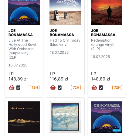
JOE
JOE
JOE
BONAMASSA
BONAMASSA
BONAMASSA
Live At The
Had To Cry Today
Redemption
Hollywood Bowl
(blue vinyl)
(orange vinyl)
With Orchestra
(2LP)
18.07.2025
(purple vinyl)
18.07.2025
(2LP)
18.07.2025
LP
LP
LP
148,89 zł
116,89 zł
148,89 zł
72H
72H
72H