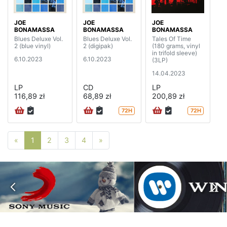
JOE
JOE
JOE
BONAMASSA
BONAMASSA
BONAMASSA
Blues Deluxe Vol.
Blues Deluxe Vol.
Tales Of Time
2 (blue vinyl)
2 (digipak)
(180 grams, vinyl
in trifold sleeve)
6.10.2023
6.10.2023
(3LP)
14.04.2023
LP
CD
LP
116,89 zł
68,89 zł
200,89 zł
72H
72H
Poprzednia strona
Następna strona
«
1
2
3
4
»