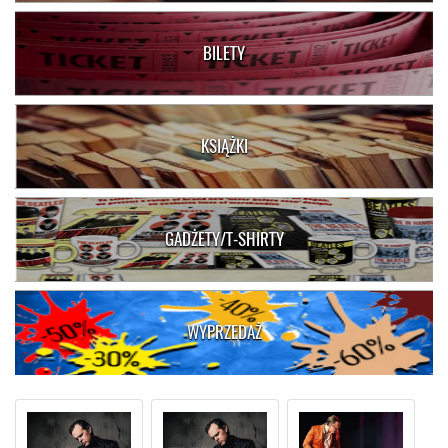
BILETY
KSIĄŻKI
GADŻETY/T-SHIRTY
WYPRZEDAŻ