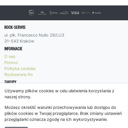
ROCK-SERWIS
ul. płk. Francesco Nullo 28/LU3
31-543 Kraków
INFORMACJE
O nas
Pomoc
Polityka cookies
Rockserwis.fm
ZAKUPY
Formy płatności
Używamy plików cookies w celu ułatwienia korzystania z
Koszty wysyłki
naszej strony.
Panel Klienta
Możesz określić warunki przechowywania lub dostępu do
Regulamin
plików cookies w Twojej przeglądarce. Brak zmiany ustawień
KONTAKT
przeglądarki oznacza zgodę na ich wykorzystywanie.
bok@rockserwis.pl