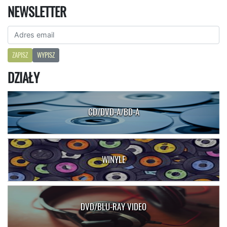
NEWSLETTER
ZAPISZ
WYPISZ
DZIAŁY
CD/DVD-A/BD-A
WINYLE
DVD/BLU-RAY VIDEO