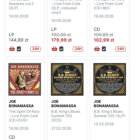
Sessions vol.2
– Live From Cork
– Live From Cork
(2LP)
(2LP, coloured
(CD+BD)
vinyl)
19.06.2026
19.06.2026
19.06.2026
LP
CD
LP
192,89 zł
109,89 zł
144,89 zł
179,99 zł
102,99 zł
24H
24H
24H
JOE
JOE
JOE
BONAMASSA
BONAMASSA
BONAMASSA
The Spirit Of Rory
B.B. King's Blues
B.B. King's Blues
– Live From Cork
Summit 100
Summit 100 (3LP)
(CD+DVD)
(2CD)
13.02.2026
19.06.2026
27.02.2026
CD