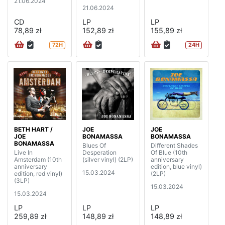
21.06.2024
21.06.2024
CD
LP
LP
78,89 zł
152,89 zł
155,89 zł
72H
24H
BETH HART /
JOE
JOE
JOE
BONAMASSA
BONAMASSA
BONAMASSA
Blues Of
Different Shades
Live In
Desperation
Of Blue (10th
Amsterdam (10th
(silver vinyl) (2LP)
anniversary
anniversary
edition, blue vinyl)
15.03.2024
edition, red vinyl)
(2LP)
(3LP)
15.03.2024
15.03.2024
LP
LP
LP
259,89 zł
148,89 zł
148,89 zł