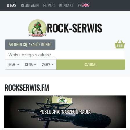
O NAS
REGULAMIN
POMOC
KONTAKT
EN
ROCK-SERWIS
ZALOGUJ SIĘ / ZAŁÓŻ KONTO
DZIAŁ
CENA
24H?
SZUKAJ
ROCKSERWIS.FM
POSŁUCHAJ NASZEGO RADIA