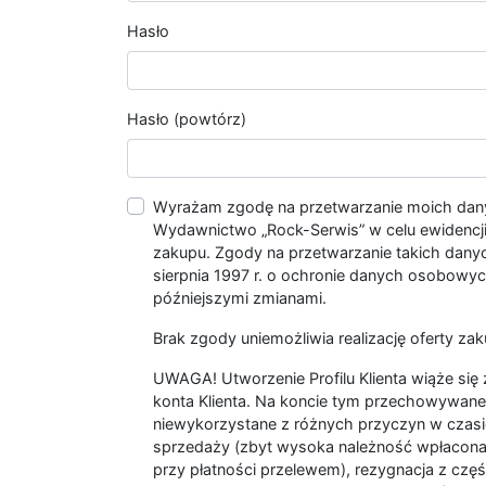
Hasło
Hasło (powtórz)
Wyrażam zgodę na przetwarzanie moich da
Wydawnictwo „Rock-Serwis” w celu ewidencji s
zakupu. Zgody na przetwarzanie takich dan
sierpnia 1997 r. o ochronie danych osobowych
późniejszymi zmianami.
Brak zgody uniemożliwia realizację oferty zak
UWAGA! Utworzenie Profilu Klienta wiąże si
konta Klienta. Na koncie tym przechowywane 
niewykorzystane z różnych przyczyn w czasi
sprzedaży (zbyt wysoka należność wpłacon
przy płatności przelewem), rezygnacja z czę