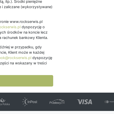
ą, itp.). Środki pieniężne
 i zaliczane (wykorzystywane)
.
 stronie www.rockserwis.pl
ckserwis.pl
dyspozycję o
ch środków na koncie lecz
 rachunek bankowy Klienta.
później w przypadku, gdy
cie, Klient może w każdej
bok@rockserwis.pl
dyspozycję
zęści na wskazany w treści