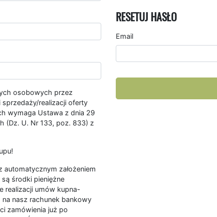
RESETUJ HASŁO
Email
nych osobowych przez
przedaży/realizacji oferty
ych wymaga Ustawa z dnia 29
 (Dz. U. Nr 133, poz. 833) z
upu!
ę z automatycznym założeniem
są środki pieniężne
e realizacji umów kupna-
a na nasz rachunek bankowy
ści zamówienia już po