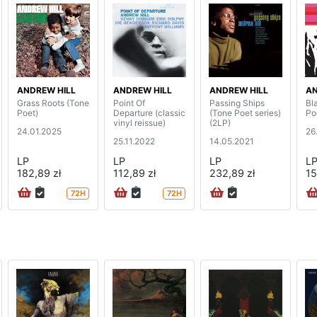
ANDREW HILL
ANDREW HILL
ANDREW HILL
AN
Grass Roots (Tone
Point Of
Passing Ships
Bl
Poet)
Departure (classic
(Tone Poet series)
Po
vinyl reissue)
(2LP)
24.01.2025
26
25.11.2022
14.05.2021
LP
LP
LP
L
182,89 zł
112,89 zł
232,89 zł
15
72H
72H