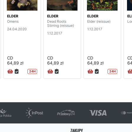
ELDER
ELDER
ELDER
EL
Omens
Dead Roots
Elder (reissue)
Lo
Stirring (reissue)
24.04.2020
1.12.2017
1.12.2017
CD
CD
CD
C
64,89 zł
64,89 zł
64,89 zł
64
24H
24H
ZAKUPY