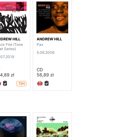
DREW HILL
ANDREW HILL
ack Fire (Tone
Pax
et Series)
5.06.2006
.07.2019
P
CD
4,89 zł
56,89 zł
72H