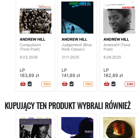
ANDREW HILL
ANDREW HILL
ANDREW HILL
Compulsion!
Judgement! (Blue
Andrew!!! (Tone
(Tone Poet)
Note Classic)
Poet)
6.03.2026
21.11.2025
6.06.2025
LP
LP
LP
183,89 zł
141,89 zł
182,89 zł
72H
72H
24H
KUPUJĄCY TEN PRODUKT WYBRALI RÓWNIEŻ