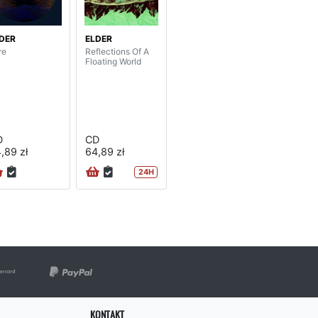
DER
ELDER
re
Reflections Of A
Floating World
D
CD
,89 zł
64,89 zł
24H
KONTAKT