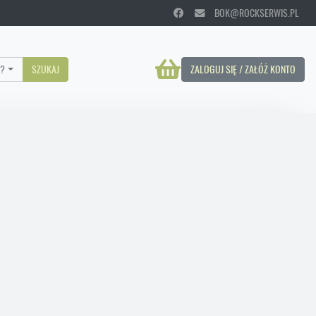
BOK@ROCKSERWIS.PL
?
SZUKAJ
ZALOGUJ SIĘ / ZAŁÓŻ KONTO