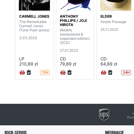
CARMELL JONES
ANTHONY
ELDER
PHILLIPS / JOJI
The Remarkable
Innate Passage
HIROTA
Carmell Jones
25.11.2022
(Tone Poet series)
Wildlife
(remastered &
3.03.2023
expanded edition)
(2CD)
27.01.2023
LP
CD
CD
210,89 zł
79,89 zł
64,89 zł
72H
24H
ROCK-SERWIS
INFORMACJE